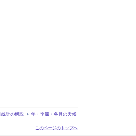
測統計の解説
年・季節・各月の天候
このページのトップへ