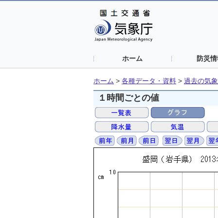
ホーム
防災情
ホーム
>
各種データ・資料
>
過去の気象
１時間ごとの値