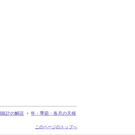
測統計の解説
年・季節・各月の天候
このページのトップへ