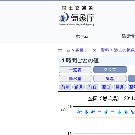
ホーム
防災情
ホーム
>
各種データ・資料
>
過去の気象
１時間ごとの値