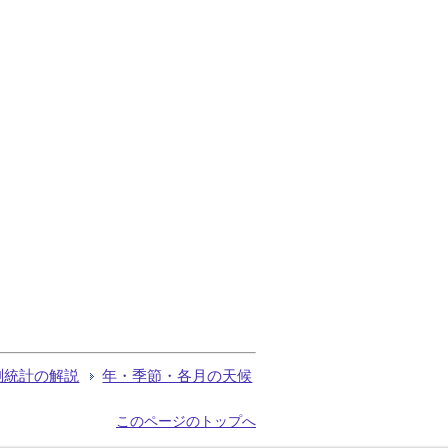
測統計の解説
年・季節・各月の天候
このページのトップへ