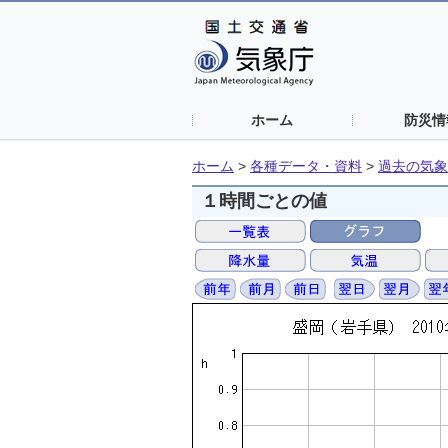
ホーム
防災情
ホーム
>
各種データ・資料
>
過去の気象
１時間ごとの値