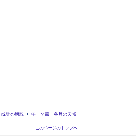
測統計の解説
年・季節・各月の天候
このページのトップへ