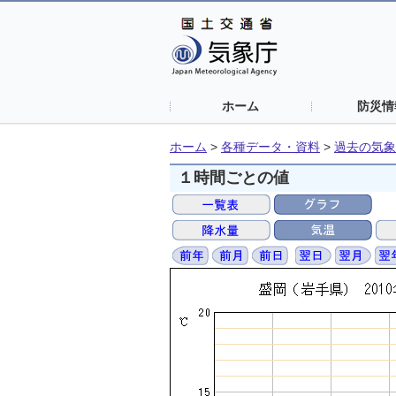
ホーム
防災情
ホーム
>
各種データ・資料
>
過去の気象
１時間ごとの値