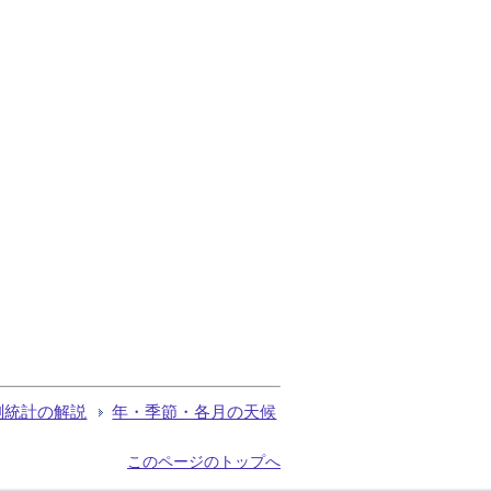
測統計の解説
年・季節・各月の天候
このページのトップへ