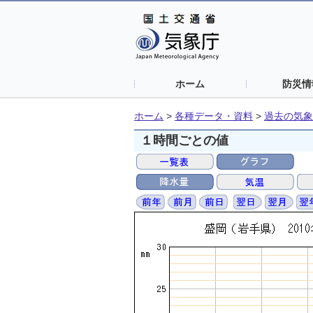
ホーム
防災情
ホーム
>
各種データ・資料
>
過去の気象
１時間ごとの値