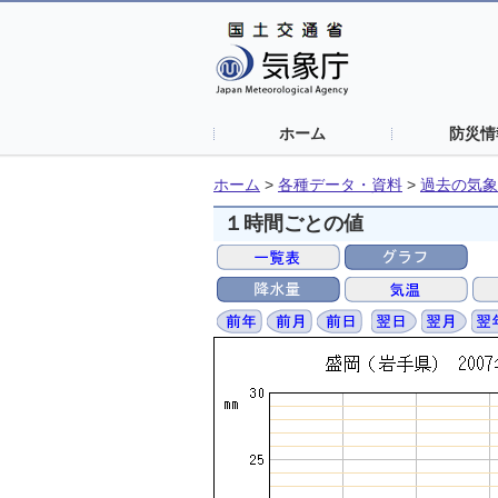
ホーム
防災情
ホーム
>
各種データ・資料
>
過去の気象
１時間ごとの値