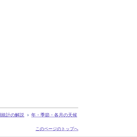
測統計の解説
年・季節・各月の天候
このページのトップへ