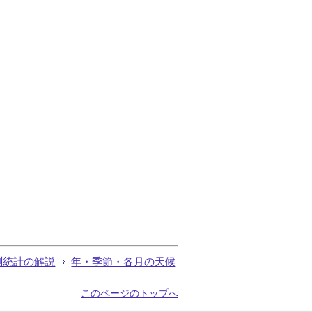
測統計の解説
年・季節・各月の天候
このページのトップへ