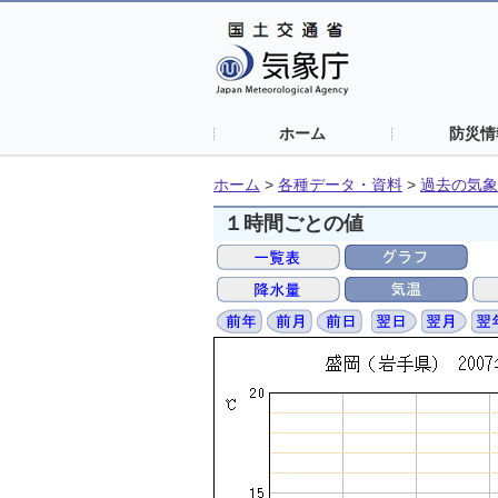
ホーム
防災情
ホーム
>
各種データ・資料
>
過去の気象
１時間ごとの値