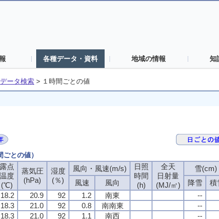
報
各種データ・資料
地域の情報
知
データ検索
>
１時間ごとの値
時間ごとの値）
露点
日照
全天
風向・風速(m/s)
雪(cm)
蒸気圧
湿度
温度
時間
日射量
(hPa)
(％)
風速
風向
降雪
積
(℃)
(h)
(MJ/㎡)
18.2
20.9
92
1.2
南東
--
18.3
21.0
92
0.8
南南東
--
18.3
21.0
92
1.1
南西
--