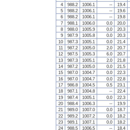
4
988.2
1006.1
--
19.4
5
988.2
1006.1
--
19.6
6
988.2
1006.1
--
19.8
7
988.1
1006.0
0.0
20.0
8
988.0
1005.9
0.0
20.3
9
987.9
1005.8
0.0
20.3
10
987.3
1005.1
0.0
21.4
11
987.2
1005.0
2.0
20.7
12
987.5
1005.3
6.0
20.7
13
987.3
1005.1
2.0
21.8
14
987.2
1005.0
0.0
21.5
15
987.0
1004.7
0.0
22.3
16
987.0
1004.7
0.0
22.8
17
986.8
1004.5
0.5
23.1
18
987.1
1004.8
--
22.4
19
987.4
1005.1
0.0
22.3
20
988.4
1006.3
--
19.9
21
989.0
1007.0
0.0
18.7
22
989.2
1007.2
0.0
18.2
23
989.1
1007.1
0.0
18.2
24
988.5
1006.5
--
18.4