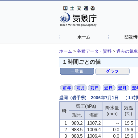
ホーム
防災情
ホーム
>
各種データ・資料
>
過去の気象
１時間ごとの値
盛岡（岩手県) 2006年7月1日 （１
気圧(hPa)
降水量
気温
時
(mm)
(℃)
現地
海面
1
989.2
1007.2
--
19.5
2
988.5
1006.4
0.0
19.6
3
988.5
1006.4
0.0
19.6