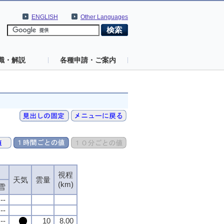
ENGLISH
Other Languages
識・解説
各種申請・ご案内
視程
天気
雲量
(km)
雪
--
--
--
10
8.00