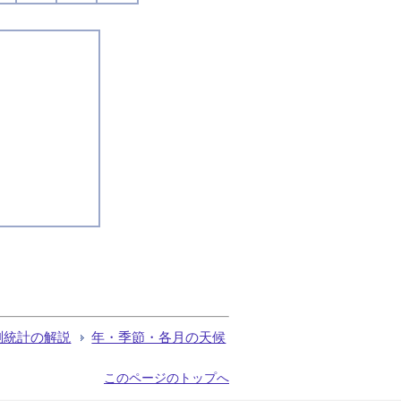
測統計の解説
年・季節・各月の天候
このページのトップへ