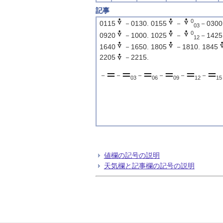
記事
0
0115
－0130. 0155
－
－0300.
03
0
0920
－1000. 1025
－
－1425.
12
1640
－1650. 1805
－1810. 1845
2205
－2215.
－
－
－
－
－
－
03
06
09
12
15
値欄の記号の説明
天気欄と記事欄の記号の説明