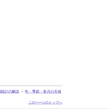
測統計の解説
年・季節・各月の天候
このページのトップへ