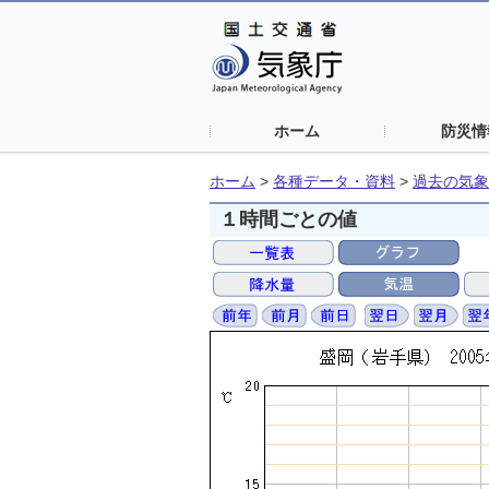
ホーム
防災情
ホーム
>
各種データ・資料
>
過去の気象
１時間ごとの値