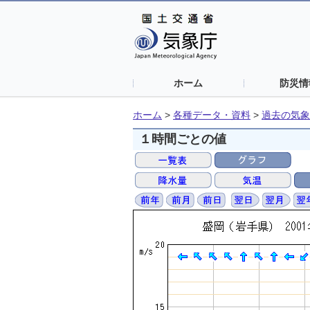
ホーム
防災情
ホーム
>
各種データ・資料
>
過去の気象
１時間ごとの値