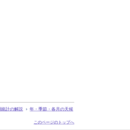
測統計の解説
年・季節・各月の天候
このページのトップへ