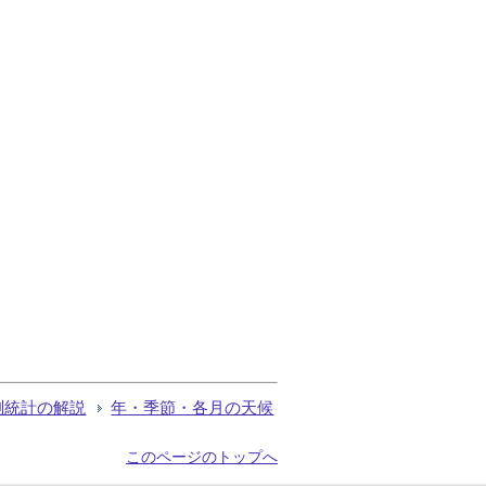
測統計の解説
年・季節・各月の天候
このページのトップへ