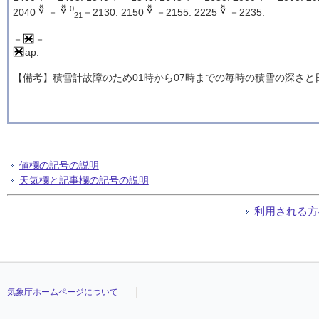
0
2040
－
－2130. 2150
－2155. 2225
－2235.
21
－
－
ap.
【備考】積雪計故障のため01時から07時までの毎時の積雪の深さと
値欄の記号の説明
天気欄と記事欄の記号の説明
利用される方
気象庁ホームページについて