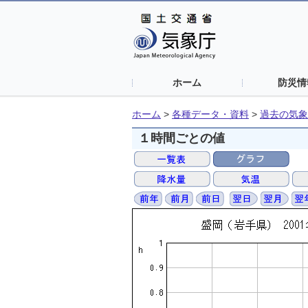
ホーム
防災情
ホーム
>
各種データ・資料
>
過去の気象
１時間ごとの値