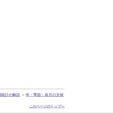
測統計の解説
年・季節・各月の天候
このページのトップへ