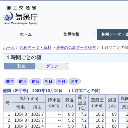
ホーム
防災情報
各種データ・
ホーム
>
各種データ・資料
>
過去の気象データ検索
>
１時間ごとの
１時間ごとの値
盛岡（岩手県) 2001年10月10日 （１時間ごとの値）
露点
露点
露点
露点
気圧(hPa)
気圧(hPa)
気圧(hPa)
気圧(hPa)
風向
風向
風向
風向
降水量
降水量
降水量
降水量
気温
気温
気温
気温
蒸気圧
蒸気圧
蒸気圧
蒸気圧
湿度
湿度
湿度
湿度
時
時
時
時
温度
温度
温度
温度
(mm)
(mm)
(mm)
(mm)
(℃)
(℃)
(℃)
(℃)
(hPa)
(hPa)
(hPa)
(hPa)
(％)
(％)
(％)
(％)
現地
現地
現地
現地
海面
海面
海面
海面
風
風
風
風
(℃)
(℃)
(℃)
(℃)
1
1
1
1
1004.8
1004.8
1004.8
1004.8
1023.7
1023.7
1023.7
1023.7
--
--
--
--
8.9
8.9
8.9
8.9
7.2
7.2
7.2
7.2
10.2
10.2
10.2
10.2
89
89
89
89
2
2
2
2
2
2
2
2
1004.8
1004.8
1004.8
1004.8
1023.7
1023.7
1023.7
1023.7
--
--
--
--
9.2
9.2
9.2
9.2
7.2
7.2
7.2
7.2
10.2
10.2
10.2
10.2
87
87
87
87
3
3
3
3
3
3
3
3
1004.5
1004.5
1004.5
1004.5
1023.4
1023.4
1023.4
1023.4
--
--
--
--
9.0
9.0
9.0
9.0
7.1
7.1
7.1
7.1
10.1
10.1
10.1
10.1
88
88
88
88
3
3
3
3