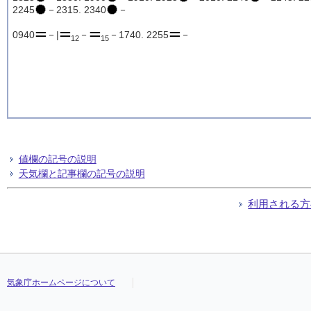
2245
－2315. 2340
－
0940
－|
－
－1740. 2255
－
12
15
値欄の記号の説明
天気欄と記事欄の記号の説明
利用される方
気象庁ホームページについて