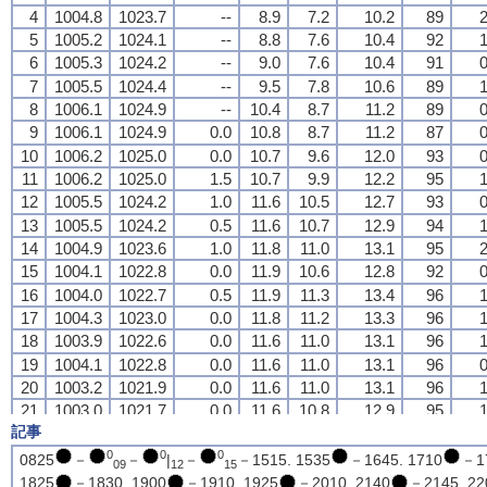
4
4
4
4
1004.8
1004.8
1004.8
1004.8
1023.7
1023.7
1023.7
1023.7
--
--
--
--
8.9
8.9
8.9
8.9
7.2
7.2
7.2
7.2
10.2
10.2
10.2
10.2
89
89
89
89
2
2
2
2
5
5
5
5
1005.2
1005.2
1005.2
1005.2
1024.1
1024.1
1024.1
1024.1
--
--
--
--
8.8
8.8
8.8
8.8
7.6
7.6
7.6
7.6
10.4
10.4
10.4
10.4
92
92
92
92
1
1
1
1
6
6
6
6
1005.3
1005.3
1005.3
1005.3
1024.2
1024.2
1024.2
1024.2
--
--
--
--
9.0
9.0
9.0
9.0
7.6
7.6
7.6
7.6
10.4
10.4
10.4
10.4
91
91
91
91
0
0
0
0
7
7
7
7
1005.5
1005.5
1005.5
1005.5
1024.4
1024.4
1024.4
1024.4
--
--
--
--
9.5
9.5
9.5
9.5
7.8
7.8
7.8
7.8
10.6
10.6
10.6
10.6
89
89
89
89
1
1
1
1
8
8
8
8
1006.1
1006.1
1006.1
1006.1
1024.9
1024.9
1024.9
1024.9
--
--
--
--
10.4
10.4
10.4
10.4
8.7
8.7
8.7
8.7
11.2
11.2
11.2
11.2
89
89
89
89
0
0
0
0
9
9
9
9
1006.1
1006.1
1006.1
1006.1
1024.9
1024.9
1024.9
1024.9
0.0
0.0
0.0
0.0
10.8
10.8
10.8
10.8
8.7
8.7
8.7
8.7
11.2
11.2
11.2
11.2
87
87
87
87
0
0
0
0
10
10
10
10
1006.2
1006.2
1006.2
1006.2
1025.0
1025.0
1025.0
1025.0
0.0
0.0
0.0
0.0
10.7
10.7
10.7
10.7
9.6
9.6
9.6
9.6
12.0
12.0
12.0
12.0
93
93
93
93
0
0
0
0
11
11
11
11
1006.2
1006.2
1006.2
1006.2
1025.0
1025.0
1025.0
1025.0
1.5
1.5
1.5
1.5
10.7
10.7
10.7
10.7
9.9
9.9
9.9
9.9
12.2
12.2
12.2
12.2
95
95
95
95
1
1
1
1
12
12
12
12
1005.5
1005.5
1005.5
1005.5
1024.2
1024.2
1024.2
1024.2
1.0
1.0
1.0
1.0
11.6
11.6
11.6
11.6
10.5
10.5
10.5
10.5
12.7
12.7
12.7
12.7
93
93
93
93
0
0
0
0
13
13
13
13
1005.5
1005.5
1005.5
1005.5
1024.2
1024.2
1024.2
1024.2
0.5
0.5
0.5
0.5
11.6
11.6
11.6
11.6
10.7
10.7
10.7
10.7
12.9
12.9
12.9
12.9
94
94
94
94
1
1
1
1
14
14
14
14
1004.9
1004.9
1004.9
1004.9
1023.6
1023.6
1023.6
1023.6
1.0
1.0
1.0
1.0
11.8
11.8
11.8
11.8
11.0
11.0
11.0
11.0
13.1
13.1
13.1
13.1
95
95
95
95
2
2
2
2
15
15
15
15
1004.1
1004.1
1004.1
1004.1
1022.8
1022.8
1022.8
1022.8
0.0
0.0
0.0
0.0
11.9
11.9
11.9
11.9
10.6
10.6
10.6
10.6
12.8
12.8
12.8
12.8
92
92
92
92
0
0
0
0
16
16
16
16
1004.0
1004.0
1004.0
1004.0
1022.7
1022.7
1022.7
1022.7
0.5
0.5
0.5
0.5
11.9
11.9
11.9
11.9
11.3
11.3
11.3
11.3
13.4
13.4
13.4
13.4
96
96
96
96
1
1
1
1
17
17
17
17
1004.3
1004.3
1004.3
1004.3
1023.0
1023.0
1023.0
1023.0
0.0
0.0
0.0
0.0
11.8
11.8
11.8
11.8
11.2
11.2
11.2
11.2
13.3
13.3
13.3
13.3
96
96
96
96
1
1
1
1
18
18
18
18
1003.9
1003.9
1003.9
1003.9
1022.6
1022.6
1022.6
1022.6
0.0
0.0
0.0
0.0
11.6
11.6
11.6
11.6
11.0
11.0
11.0
11.0
13.1
13.1
13.1
13.1
96
96
96
96
1
1
1
1
19
19
19
19
1004.1
1004.1
1004.1
1004.1
1022.8
1022.8
1022.8
1022.8
0.0
0.0
0.0
0.0
11.6
11.6
11.6
11.6
11.0
11.0
11.0
11.0
13.1
13.1
13.1
13.1
96
96
96
96
0
0
0
0
20
20
20
20
1003.2
1003.2
1003.2
1003.2
1021.9
1021.9
1021.9
1021.9
0.0
0.0
0.0
0.0
11.6
11.6
11.6
11.6
11.0
11.0
11.0
11.0
13.1
13.1
13.1
13.1
96
96
96
96
1
1
1
1
21
21
21
21
1003.0
1003.0
1003.0
1003.0
1021.7
1021.7
1021.7
1021.7
0.0
0.0
0.0
0.0
11.6
11.6
11.6
11.6
10.8
10.8
10.8
10.8
12.9
12.9
12.9
12.9
95
95
95
95
1
1
1
1
記事
22
22
22
22
1002.3
1002.3
1002.3
1002.3
1021.0
1021.0
1021.0
1021.0
0.0
0.0
0.0
0.0
11.4
11.4
11.4
11.4
11.1
11.1
11.1
11.1
13.2
13.2
13.2
13.2
98
98
98
98
1
1
1
1
23
23
23
23
1001.8
1001.8
1001.8
1001.8
1020.5
1020.5
1020.5
1020.5
0.0
0.0
0.0
0.0
11.6
11.6
11.6
11.6
11.1
11.1
11.1
11.1
13.2
13.2
13.2
13.2
97
97
97
97
0
0
0
0
0
0
0
0825
－
－
|
－
－1515. 1535
－1645. 1710
－17
09
12
15
24
24
24
24
1000.8
1000.8
1000.8
1000.8
1019.4
1019.4
1019.4
1019.4
0.0
0.0
0.0
0.0
11.7
11.7
11.7
11.7
11.2
11.2
11.2
11.2
13.3
13.3
13.3
13.3
97
97
97
97
1
1
1
1
1825
－1830. 1900
－1910. 1925
－2010. 2140
－2145. 22