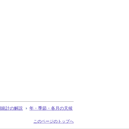
測統計の解説
年・季節・各月の天候
このページのトップへ