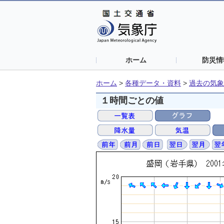
ホーム
防災情
ホーム
>
各種データ・資料
>
過去の気象
１時間ごとの値