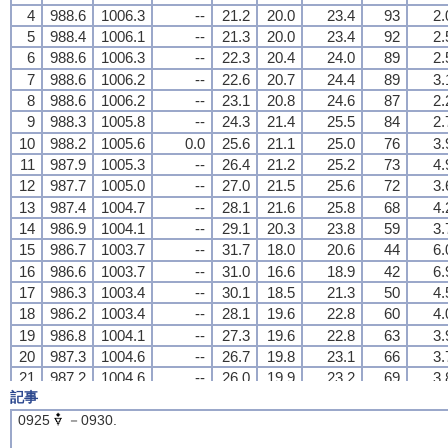
4
4
4
4
988.6
988.6
988.6
988.6
1006.3
1006.3
1006.3
1006.3
--
--
--
--
21.2
21.2
21.2
21.2
20.0
20.0
20.0
20.0
23.4
23.4
23.4
23.4
93
93
93
93
2.
2.
2.
2.
5
5
5
5
988.4
988.4
988.4
988.4
1006.1
1006.1
1006.1
1006.1
--
--
--
--
21.3
21.3
21.3
21.3
20.0
20.0
20.0
20.0
23.4
23.4
23.4
23.4
92
92
92
92
2.
2.
2.
2.
6
6
6
6
988.6
988.6
988.6
988.6
1006.3
1006.3
1006.3
1006.3
--
--
--
--
22.3
22.3
22.3
22.3
20.4
20.4
20.4
20.4
24.0
24.0
24.0
24.0
89
89
89
89
2.
2.
2.
2.
7
7
7
7
988.6
988.6
988.6
988.6
1006.2
1006.2
1006.2
1006.2
--
--
--
--
22.6
22.6
22.6
22.6
20.7
20.7
20.7
20.7
24.4
24.4
24.4
24.4
89
89
89
89
3.
3.
3.
3.
8
8
8
8
988.6
988.6
988.6
988.6
1006.2
1006.2
1006.2
1006.2
--
--
--
--
23.1
23.1
23.1
23.1
20.8
20.8
20.8
20.8
24.6
24.6
24.6
24.6
87
87
87
87
2.
2.
2.
2.
9
9
9
9
988.3
988.3
988.3
988.3
1005.8
1005.8
1005.8
1005.8
--
--
--
--
24.3
24.3
24.3
24.3
21.4
21.4
21.4
21.4
25.5
25.5
25.5
25.5
84
84
84
84
2.
2.
2.
2.
10
10
10
10
988.2
988.2
988.2
988.2
1005.6
1005.6
1005.6
1005.6
0.0
0.0
0.0
0.0
25.6
25.6
25.6
25.6
21.1
21.1
21.1
21.1
25.0
25.0
25.0
25.0
76
76
76
76
3.
3.
3.
3.
11
11
11
11
987.9
987.9
987.9
987.9
1005.3
1005.3
1005.3
1005.3
--
--
--
--
26.4
26.4
26.4
26.4
21.2
21.2
21.2
21.2
25.2
25.2
25.2
25.2
73
73
73
73
4.
4.
4.
4.
12
12
12
12
987.7
987.7
987.7
987.7
1005.0
1005.0
1005.0
1005.0
--
--
--
--
27.0
27.0
27.0
27.0
21.5
21.5
21.5
21.5
25.6
25.6
25.6
25.6
72
72
72
72
3.
3.
3.
3.
13
13
13
13
987.4
987.4
987.4
987.4
1004.7
1004.7
1004.7
1004.7
--
--
--
--
28.1
28.1
28.1
28.1
21.6
21.6
21.6
21.6
25.8
25.8
25.8
25.8
68
68
68
68
4.
4.
4.
4.
14
14
14
14
986.9
986.9
986.9
986.9
1004.1
1004.1
1004.1
1004.1
--
--
--
--
29.1
29.1
29.1
29.1
20.3
20.3
20.3
20.3
23.8
23.8
23.8
23.8
59
59
59
59
3.
3.
3.
3.
15
15
15
15
986.7
986.7
986.7
986.7
1003.7
1003.7
1003.7
1003.7
--
--
--
--
31.7
31.7
31.7
31.7
18.0
18.0
18.0
18.0
20.6
20.6
20.6
20.6
44
44
44
44
6.
6.
6.
6.
16
16
16
16
986.6
986.6
986.6
986.6
1003.7
1003.7
1003.7
1003.7
--
--
--
--
31.0
31.0
31.0
31.0
16.6
16.6
16.6
16.6
18.9
18.9
18.9
18.9
42
42
42
42
6.
6.
6.
6.
17
17
17
17
986.3
986.3
986.3
986.3
1003.4
1003.4
1003.4
1003.4
--
--
--
--
30.1
30.1
30.1
30.1
18.5
18.5
18.5
18.5
21.3
21.3
21.3
21.3
50
50
50
50
4.
4.
4.
4.
18
18
18
18
986.2
986.2
986.2
986.2
1003.4
1003.4
1003.4
1003.4
--
--
--
--
28.1
28.1
28.1
28.1
19.6
19.6
19.6
19.6
22.8
22.8
22.8
22.8
60
60
60
60
4.
4.
4.
4.
19
19
19
19
986.8
986.8
986.8
986.8
1004.1
1004.1
1004.1
1004.1
--
--
--
--
27.3
27.3
27.3
27.3
19.6
19.6
19.6
19.6
22.8
22.8
22.8
22.8
63
63
63
63
3.
3.
3.
3.
20
20
20
20
987.3
987.3
987.3
987.3
1004.6
1004.6
1004.6
1004.6
--
--
--
--
26.7
26.7
26.7
26.7
19.8
19.8
19.8
19.8
23.1
23.1
23.1
23.1
66
66
66
66
3.
3.
3.
3.
21
21
21
21
987.2
987.2
987.2
987.2
1004.6
1004.6
1004.6
1004.6
--
--
--
--
26.0
26.0
26.0
26.0
19.9
19.9
19.9
19.9
23.2
23.2
23.2
23.2
69
69
69
69
3.
3.
3.
3.
記事
22
22
22
22
987.3
987.3
987.3
987.3
1004.7
1004.7
1004.7
1004.7
--
--
--
--
25.3
25.3
25.3
25.3
20.1
20.1
20.1
20.1
23.5
23.5
23.5
23.5
73
73
73
73
3.
3.
3.
3.
23
23
23
23
987.5
987.5
987.5
987.5
1004.9
1004.9
1004.9
1004.9
--
--
--
--
25.2
25.2
25.2
25.2
20.0
20.0
20.0
20.0
23.4
23.4
23.4
23.4
73
73
73
73
3.
3.
3.
3.
0925
－0930.
24
24
24
24
986.9
986.9
986.9
986.9
1004.3
1004.3
1004.3
1004.3
--
--
--
--
25.1
25.1
25.1
25.1
19.9
19.9
19.9
19.9
23.2
23.2
23.2
23.2
73
73
73
73
3.
3.
3.
3.