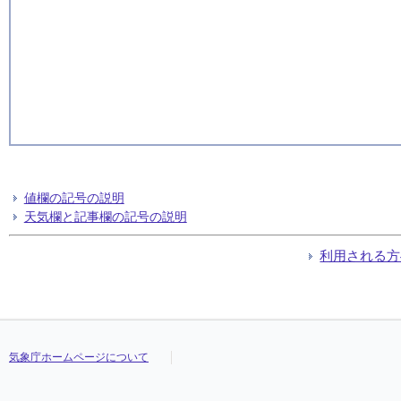
値欄の記号の説明
天気欄と記事欄の記号の説明
利用される方
気象庁ホームページについて