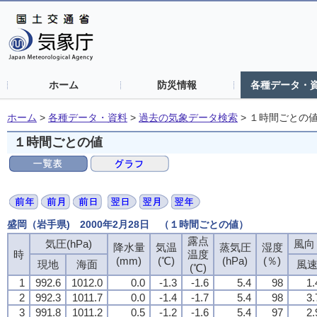
ホーム
防災情報
各種データ・
ホーム
>
各種データ・資料
>
過去の気象データ検索
>
１時間ごとの
１時間ごとの値
盛岡（岩手県) 2000年2月28日 （１時間ごとの値）
露点
気圧(hPa)
風向・
降水量
気温
蒸気圧
湿度
時
温度
(mm)
(℃)
(hPa)
(％)
現地
海面
風
(℃)
1
992.6
1012.0
0.0
-1.3
-1.6
5.4
98
1.
2
992.3
1011.7
0.0
-1.4
-1.7
5.4
98
3.
3
991.8
1011.2
0.5
-1.2
-1.6
5.4
97
2.