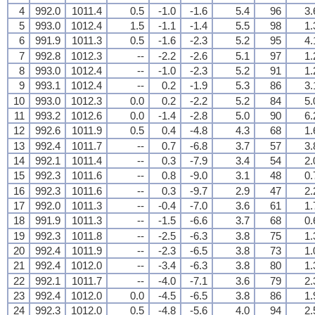
4
992.0
1011.4
0.5
-1.0
-1.6
5.4
96
3.
5
993.0
1012.4
1.5
-1.1
-1.4
5.5
98
1.
6
991.9
1011.3
0.5
-1.6
-2.3
5.2
95
4.
7
992.8
1012.3
--
-2.2
-2.6
5.1
97
1.
8
993.0
1012.4
--
-1.0
-2.3
5.2
91
1.
9
993.1
1012.4
--
0.2
-1.9
5.3
86
3.
10
993.0
1012.3
0.0
0.2
-2.2
5.2
84
5.
11
993.2
1012.6
0.0
-1.4
-2.8
5.0
90
6.
12
992.6
1011.9
0.5
0.4
-4.8
4.3
68
1.
13
992.4
1011.7
--
0.7
-6.8
3.7
57
3.
14
992.1
1011.4
--
0.3
-7.9
3.4
54
2.
15
992.3
1011.6
--
0.8
-9.0
3.1
48
0.
16
992.3
1011.6
--
0.3
-9.7
2.9
47
2.
17
992.0
1011.3
--
-0.4
-7.0
3.6
61
1.
18
991.9
1011.3
--
-1.5
-6.6
3.7
68
0.
19
992.3
1011.8
--
-2.5
-6.3
3.8
75
1.
20
992.4
1011.9
--
-2.3
-6.5
3.8
73
1.
21
992.4
1012.0
--
-3.4
-6.3
3.8
80
1.
22
992.1
1011.7
--
-4.0
-7.1
3.6
79
2.
23
992.4
1012.0
0.0
-4.5
-6.5
3.8
86
1.
24
992.3
1012.0
0.5
-4.8
-5.6
4.0
94
2.