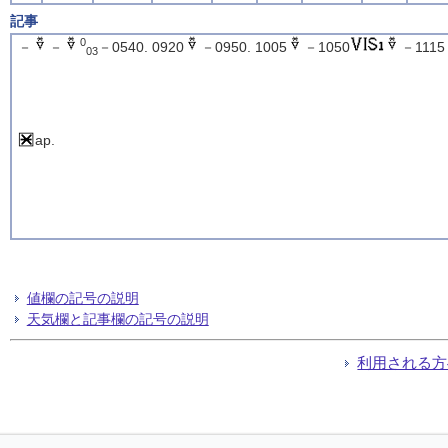
記事
0
－
－
－0540. 0920
－0950. 1005
－1050
－1115
03
ap.
値欄の記号の説明
天気欄と記事欄の記号の説明
利用される方