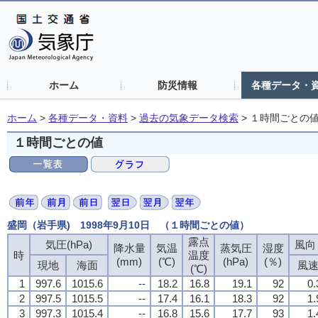
ホーム
防災情報
各種データ・
ホーム
>
各種データ・資料
>
過去の気象データ検索
>
１時間ごとの
１時間ごとの値
盛岡（岩手県) 1998年9月10日 （１時間ごとの値）
露点
露点
露点
露点
気圧(hPa)
気圧(hPa)
気圧(hPa)
気圧(hPa)
風向・
風向・
風向・
風向・
降水量
降水量
降水量
降水量
気温
気温
気温
気温
蒸気圧
蒸気圧
蒸気圧
蒸気圧
湿度
湿度
湿度
湿度
時
時
時
時
温度
温度
温度
温度
(mm)
(mm)
(mm)
(mm)
(℃)
(℃)
(℃)
(℃)
(hPa)
(hPa)
(hPa)
(hPa)
(％)
(％)
(％)
(％)
現地
現地
現地
現地
海面
海面
海面
海面
風
風
風
風
(℃)
(℃)
(℃)
(℃)
1
1
1
1
997.6
997.6
997.6
997.6
1015.6
1015.6
1015.6
1015.6
--
--
--
--
18.2
18.2
18.2
18.2
16.8
16.8
16.8
16.8
19.1
19.1
19.1
19.1
92
92
92
92
0.
0.
0.
0.
2
2
2
2
997.5
997.5
997.5
997.5
1015.5
1015.5
1015.5
1015.5
--
--
--
--
17.4
17.4
17.4
17.4
16.1
16.1
16.1
16.1
18.3
18.3
18.3
18.3
92
92
92
92
1.
1.
1.
1.
3
3
3
3
997.3
997.3
997.3
997.3
1015.4
1015.4
1015.4
1015.4
--
--
--
--
16.8
16.8
16.8
16.8
15.6
15.6
15.6
15.6
17.7
17.7
17.7
17.7
93
93
93
93
1.
1.
1.
1.