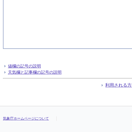
値欄の記号の説明
天気欄と記事欄の記号の説明
利用される方
気象庁ホームページについて