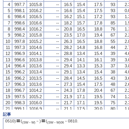
4
4
4
4
997.7
997.7
997.7
997.7
1015.8
1015.8
1015.8
1015.8
--
--
--
--
16.5
16.5
16.5
16.5
15.4
15.4
15.4
15.4
17.5
17.5
17.5
17.5
93
93
93
93
2.
2.
2.
2.
5
5
5
5
998.1
998.1
998.1
998.1
1016.2
1016.2
1016.2
1016.2
--
--
--
--
16.6
16.6
16.6
16.6
15.4
15.4
15.4
15.4
17.5
17.5
17.5
17.5
93
93
93
93
0.
0.
0.
0.
6
6
6
6
998.4
998.4
998.4
998.4
1016.5
1016.5
1016.5
1016.5
--
--
--
--
16.2
16.2
16.2
16.2
15.1
15.1
15.1
15.1
17.2
17.2
17.2
17.2
93
93
93
93
1.
1.
1.
1.
7
7
7
7
998.6
998.6
998.6
998.6
1016.6
1016.6
1016.6
1016.6
--
--
--
--
18.2
18.2
18.2
18.2
15.7
15.7
15.7
15.7
17.8
17.8
17.8
17.8
85
85
85
85
1.
1.
1.
1.
8
8
8
8
998.4
998.4
998.4
998.4
1016.2
1016.2
1016.2
1016.2
--
--
--
--
20.8
20.8
20.8
20.8
16.5
16.5
16.5
16.5
18.8
18.8
18.8
18.8
76
76
76
76
1.
1.
1.
1.
9
9
9
9
998.2
998.2
998.2
998.2
1015.8
1015.8
1015.8
1015.8
--
--
--
--
23.5
23.5
23.5
23.5
17.0
17.0
17.0
17.0
19.4
19.4
19.4
19.4
67
67
67
67
2.
2.
2.
2.
10
10
10
10
997.8
997.8
997.8
997.8
1015.2
1015.2
1015.2
1015.2
--
--
--
--
26.3
26.3
26.3
26.3
16.5
16.5
16.5
16.5
18.8
18.8
18.8
18.8
55
55
55
55
2.
2.
2.
2.
11
11
11
11
997.3
997.3
997.3
997.3
1014.6
1014.6
1014.6
1014.6
--
--
--
--
28.2
28.2
28.2
28.2
14.8
14.8
14.8
14.8
16.8
16.8
16.8
16.8
44
44
44
44
2.
2.
2.
2.
12
12
12
12
996.9
996.9
996.9
996.9
1014.1
1014.1
1014.1
1014.1
--
--
--
--
28.8
28.8
28.8
28.8
13.4
13.4
13.4
13.4
15.4
15.4
15.4
15.4
39
39
39
39
4.
4.
4.
4.
13
13
13
13
996.6
996.6
996.6
996.6
1013.8
1013.8
1013.8
1013.8
--
--
--
--
29.4
29.4
29.4
29.4
14.1
14.1
14.1
14.1
16.1
16.1
16.1
16.1
39
39
39
39
3.
3.
3.
3.
14
14
14
14
996.4
996.4
996.4
996.4
1013.6
1013.6
1013.6
1013.6
--
--
--
--
29.4
29.4
29.4
29.4
13.3
13.3
13.3
13.3
15.3
15.3
15.3
15.3
37
37
37
37
3.
3.
3.
3.
15
15
15
15
996.2
996.2
996.2
996.2
1013.4
1013.4
1013.4
1013.4
--
--
--
--
29.1
29.1
29.1
29.1
13.4
13.4
13.4
13.4
15.4
15.4
15.4
15.4
38
38
38
38
4.
4.
4.
4.
16
16
16
16
996.2
996.2
996.2
996.2
1013.5
1013.5
1013.5
1013.5
--
--
--
--
28.4
28.4
28.4
28.4
14.5
14.5
14.5
14.5
16.5
16.5
16.5
16.5
43
43
43
43
3.
3.
3.
3.
17
17
17
17
996.3
996.3
996.3
996.3
1013.6
1013.6
1013.6
1013.6
--
--
--
--
27.3
27.3
27.3
27.3
15.4
15.4
15.4
15.4
17.5
17.5
17.5
17.5
48
48
48
48
2.
2.
2.
2.
18
18
18
18
996.7
996.7
996.7
996.7
1014.2
1014.2
1014.2
1014.2
--
--
--
--
24.3
24.3
24.3
24.3
17.8
17.8
17.8
17.8
20.4
20.4
20.4
20.4
67
67
67
67
2.
2.
2.
2.
19
19
19
19
997.5
997.5
997.5
997.5
1015.2
1015.2
1015.2
1015.2
--
--
--
--
21.9
21.9
21.9
21.9
17.1
17.1
17.1
17.1
19.5
19.5
19.5
19.5
74
74
74
74
1.
1.
1.
1.
20
20
20
20
998.3
998.3
998.3
998.3
1016.0
1016.0
1016.0
1016.0
--
--
--
--
21.7
21.7
21.7
21.7
17.1
17.1
17.1
17.1
19.5
19.5
19.5
19.5
75
75
75
75
2.
2.
2.
2.
21
21
21
21
999.1
999.1
999.1
999.1
1016.9
1016.9
1016.9
1016.9
--
--
--
--
21.1
21.1
21.1
21.1
17.5
17.5
17.5
17.5
20.0
20.0
20.0
20.0
80
80
80
80
1.
1.
1.
1.
記事
22
22
22
22
999.0
999.0
999.0
999.0
1016.9
1016.9
1016.9
1016.9
--
--
--
--
19.4
19.4
19.4
19.4
16.7
16.7
16.7
16.7
19.0
19.0
19.0
19.0
84
84
84
84
0.
0.
0.
0.
23
23
23
23
999.2
999.2
999.2
999.2
1017.2
1017.2
1017.2
1017.2
--
--
--
--
18.4
18.4
18.4
18.4
16.5
16.5
16.5
16.5
18.8
18.8
18.8
18.8
89
89
89
89
0.
0.
0.
0.
0510)
(
－)
(
－0810.
(SW－W)
(SW－W)
06
24
24
24
24
999.2
999.2
999.2
999.2
1017.2
1017.2
1017.2
1017.2
--
--
--
--
17.7
17.7
17.7
17.7
15.8
15.8
15.8
15.8
17.9
17.9
17.9
17.9
89
89
89
89
0.
0.
0.
0.