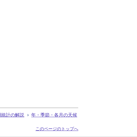
測統計の解説
年・季節・各月の天候
このページのトップへ