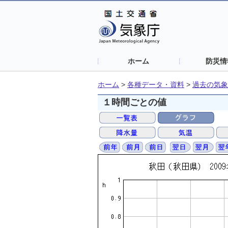
ホーム
防災情
ホーム
>
各種データ・資料
>
過去の気象
１時間ごとの値