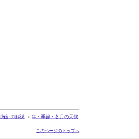
測統計の解説
年・季節・各月の天候
このページのトップへ