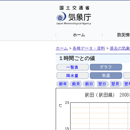
ホーム
防災情
ホーム
>
各種データ・資料
>
過去の気象
１時間ごとの値