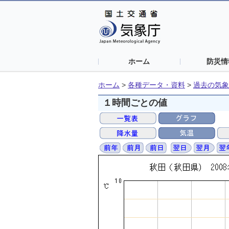
ホーム
防災情
ホーム
>
各種データ・資料
>
過去の気象
１時間ごとの値