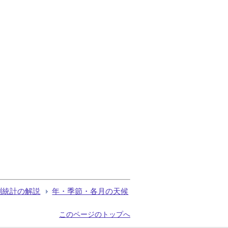
測統計の解説
年・季節・各月の天候
このページのトップへ