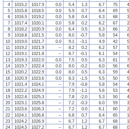
4
1015.2
1017.9
0.0
5.4
1.3
6.7
75
4
5
1015.8
1018.5
0.0
5.9
0.7
6.4
69
5
6
1016.5
1019.2
0.0
5.8
0.4
6.3
68
3
7
1017.4
1020.1
0.0
5.8
0.2
6.2
67
2
8
1018.2
1020.9
0.0
6.4
0.5
6.3
66
2
9
1018.8
1021.5
0.0
8.0
-0.7
5.8
54
6
10
1019.0
1021.7
0.0
9.1
-3.1
4.9
42
5
11
1019.2
1021.9
--
8.2
0.2
6.2
57
5
12
1019.1
1021.8
--
8.7
-0.1
6.1
54
5
13
1019.3
1022.0
0.0
7.5
0.5
6.3
61
7
14
1019.7
1022.4
0.0
8.0
-0.2
6.0
56
6
15
1020.2
1022.9
0.0
8.0
0.5
6.3
59
4
16
1020.9
1023.6
0.0
8.3
-1.5
5.5
50
5
17
1021.4
1024.1
--
7.9
-0.8
5.8
54
4
18
1022.2
1024.9
--
7.9
-1.1
5.6
53
4
19
1022.6
1025.3
--
7.8
-2.0
5.3
50
4
20
1023.1
1025.8
--
7.2
-0.3
6.0
59
3
21
1023.6
1026.3
--
7.2
0.0
6.1
60
2
22
1024.1
1026.8
--
6.8
0.7
6.4
65
1
23
1024.2
1026.9
--
6.7
1.2
6.7
68
1
24
1024.5
1027.2
--
6.7
1.2
6.7
68
0