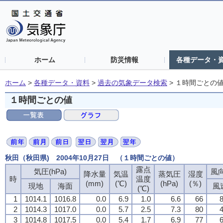
ホーム
防災情報
各種データ・
ホーム
>
各種データ・資料
>
過去の気象データ検索
>
１時間ごとの
１時間ごとの値
秋田（秋田県) 2004年10月27日 （１時間ごとの値）
露点
気圧(hPa)
風向
降水量
気温
蒸気圧
湿度
時
温度
(mm)
(℃)
(hPa)
(％)
現地
海面
風
(℃)
1
1014.1
1016.8
0.0
6.9
1.0
6.6
66
8
2
1014.3
1017.0
0.0
5.7
2.5
7.3
80
4
3
1014.8
1017.5
0.0
5.4
1.7
6.9
77
6