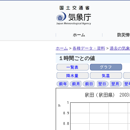
ホーム
防災情
ホーム
>
各種データ・資料
>
過去の気象
１時間ごとの値