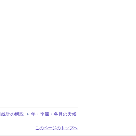
測統計の解説
年・季節・各月の天候
このページのトップへ