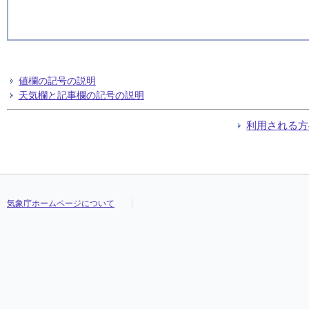
値欄の記号の説明
天気欄と記事欄の記号の説明
利用される方
気象庁ホームページについて