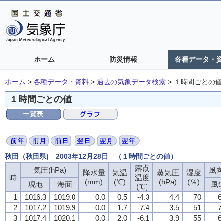
ホーム
防災情報
各種データ・
ホーム
>
各種データ・資料
>
過去の気象データ検索
>
１時間ごとの
１時間ごとの値
秋田（秋田県) 2003年12月28日 （１時間ごとの値）
露点
露点
露点
露点
気圧(hPa)
気圧(hPa)
気圧(hPa)
気圧(hPa)
風向
風向
風向
風向
降水量
降水量
降水量
降水量
気温
気温
気温
気温
蒸気圧
蒸気圧
蒸気圧
蒸気圧
湿度
湿度
湿度
湿度
時
時
時
時
温度
温度
温度
温度
(mm)
(mm)
(mm)
(mm)
(℃)
(℃)
(℃)
(℃)
(hPa)
(hPa)
(hPa)
(hPa)
(％)
(％)
(％)
(％)
現地
現地
現地
現地
海面
海面
海面
海面
風
風
風
風
(℃)
(℃)
(℃)
(℃)
1
1
1
1
1016.3
1016.3
1016.3
1016.3
1019.0
1019.0
1019.0
1019.0
0.0
0.0
0.0
0.0
0.5
0.5
0.5
0.5
-4.3
-4.3
-4.3
-4.3
4.4
4.4
4.4
4.4
70
70
70
70
6
6
6
6
2
2
2
2
1017.2
1017.2
1017.2
1017.2
1019.9
1019.9
1019.9
1019.9
0.0
0.0
0.0
0.0
1.7
1.7
1.7
1.7
-7.4
-7.4
-7.4
-7.4
3.5
3.5
3.5
3.5
51
51
51
51
7
7
7
7
3
3
3
3
1017.4
1017.4
1017.4
1017.4
1020.1
1020.1
1020.1
1020.1
0.0
0.0
0.0
0.0
2.0
2.0
2.0
2.0
-6.1
-6.1
-6.1
-6.1
3.9
3.9
3.9
3.9
55
55
55
55
6
6
6
6