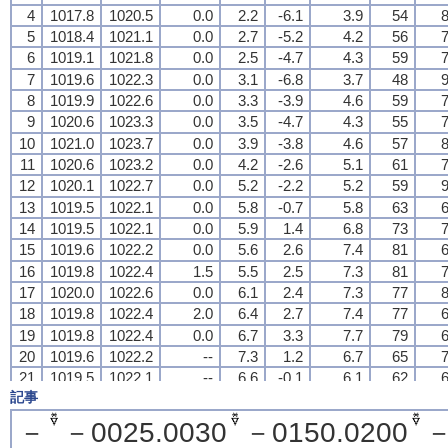
4
4
4
4
1017.8
1017.8
1017.8
1017.8
1020.5
1020.5
1020.5
1020.5
0.0
0.0
0.0
0.0
2.2
2.2
2.2
2.2
-6.1
-6.1
-6.1
-6.1
3.9
3.9
3.9
3.9
54
54
54
54
8
8
8
8
5
5
5
5
1018.4
1018.4
1018.4
1018.4
1021.1
1021.1
1021.1
1021.1
0.0
0.0
0.0
0.0
2.7
2.7
2.7
2.7
-5.2
-5.2
-5.2
-5.2
4.2
4.2
4.2
4.2
56
56
56
56
7
7
7
7
6
6
6
6
1019.1
1019.1
1019.1
1019.1
1021.8
1021.8
1021.8
1021.8
0.0
0.0
0.0
0.0
2.5
2.5
2.5
2.5
-4.7
-4.7
-4.7
-4.7
4.3
4.3
4.3
4.3
59
59
59
59
7
7
7
7
7
7
7
7
1019.6
1019.6
1019.6
1019.6
1022.3
1022.3
1022.3
1022.3
0.0
0.0
0.0
0.0
3.1
3.1
3.1
3.1
-6.8
-6.8
-6.8
-6.8
3.7
3.7
3.7
3.7
48
48
48
48
9
9
9
9
8
8
8
8
1019.9
1019.9
1019.9
1019.9
1022.6
1022.6
1022.6
1022.6
0.0
0.0
0.0
0.0
3.3
3.3
3.3
3.3
-3.9
-3.9
-3.9
-3.9
4.6
4.6
4.6
4.6
59
59
59
59
7
7
7
7
9
9
9
9
1020.6
1020.6
1020.6
1020.6
1023.3
1023.3
1023.3
1023.3
0.0
0.0
0.0
0.0
3.5
3.5
3.5
3.5
-4.7
-4.7
-4.7
-4.7
4.3
4.3
4.3
4.3
55
55
55
55
7
7
7
7
10
10
10
10
1021.0
1021.0
1021.0
1021.0
1023.7
1023.7
1023.7
1023.7
0.0
0.0
0.0
0.0
3.9
3.9
3.9
3.9
-3.8
-3.8
-3.8
-3.8
4.6
4.6
4.6
4.6
57
57
57
57
8
8
8
8
11
11
11
11
1020.6
1020.6
1020.6
1020.6
1023.2
1023.2
1023.2
1023.2
0.0
0.0
0.0
0.0
4.2
4.2
4.2
4.2
-2.6
-2.6
-2.6
-2.6
5.1
5.1
5.1
5.1
61
61
61
61
7
7
7
7
12
12
12
12
1020.1
1020.1
1020.1
1020.1
1022.7
1022.7
1022.7
1022.7
0.0
0.0
0.0
0.0
5.2
5.2
5.2
5.2
-2.2
-2.2
-2.2
-2.2
5.2
5.2
5.2
5.2
59
59
59
59
9
9
9
9
13
13
13
13
1019.5
1019.5
1019.5
1019.5
1022.1
1022.1
1022.1
1022.1
0.0
0.0
0.0
0.0
5.8
5.8
5.8
5.8
-0.7
-0.7
-0.7
-0.7
5.8
5.8
5.8
5.8
63
63
63
63
6
6
6
6
14
14
14
14
1019.5
1019.5
1019.5
1019.5
1022.1
1022.1
1022.1
1022.1
0.0
0.0
0.0
0.0
5.9
5.9
5.9
5.9
1.4
1.4
1.4
1.4
6.8
6.8
6.8
6.8
73
73
73
73
7
7
7
7
15
15
15
15
1019.6
1019.6
1019.6
1019.6
1022.2
1022.2
1022.2
1022.2
0.0
0.0
0.0
0.0
5.6
5.6
5.6
5.6
2.6
2.6
2.6
2.6
7.4
7.4
7.4
7.4
81
81
81
81
6
6
6
6
16
16
16
16
1019.8
1019.8
1019.8
1019.8
1022.4
1022.4
1022.4
1022.4
1.5
1.5
1.5
1.5
5.5
5.5
5.5
5.5
2.5
2.5
2.5
2.5
7.3
7.3
7.3
7.3
81
81
81
81
7
7
7
7
17
17
17
17
1020.0
1020.0
1020.0
1020.0
1022.6
1022.6
1022.6
1022.6
0.0
0.0
0.0
0.0
6.1
6.1
6.1
6.1
2.4
2.4
2.4
2.4
7.3
7.3
7.3
7.3
77
77
77
77
8
8
8
8
18
18
18
18
1019.8
1019.8
1019.8
1019.8
1022.4
1022.4
1022.4
1022.4
2.0
2.0
2.0
2.0
6.4
6.4
6.4
6.4
2.7
2.7
2.7
2.7
7.4
7.4
7.4
7.4
77
77
77
77
6
6
6
6
19
19
19
19
1019.8
1019.8
1019.8
1019.8
1022.4
1022.4
1022.4
1022.4
0.0
0.0
0.0
0.0
6.7
6.7
6.7
6.7
3.3
3.3
3.3
3.3
7.7
7.7
7.7
7.7
79
79
79
79
6
6
6
6
20
20
20
20
1019.6
1019.6
1019.6
1019.6
1022.2
1022.2
1022.2
1022.2
--
--
--
--
7.3
7.3
7.3
7.3
1.2
1.2
1.2
1.2
6.7
6.7
6.7
6.7
65
65
65
65
7
7
7
7
21
21
21
21
1019.5
1019.5
1019.5
1019.5
1022.1
1022.1
1022.1
1022.1
--
--
--
--
6.6
6.6
6.6
6.6
-0.1
-0.1
-0.1
-0.1
6.1
6.1
6.1
6.1
62
62
62
62
6
6
6
6
記事
22
22
22
22
1019.2
1019.2
1019.2
1019.2
1021.8
1021.8
1021.8
1021.8
--
--
--
--
6.4
6.4
6.4
6.4
-3.3
-3.3
-3.3
-3.3
4.8
4.8
4.8
4.8
50
50
50
50
4
4
4
4
23
23
23
23
1018.6
1018.6
1018.6
1018.6
1021.2
1021.2
1021.2
1021.2
--
--
--
--
4.6
4.6
4.6
4.6
-2.5
-2.5
-2.5
-2.5
5.1
5.1
5.1
5.1
60
60
60
60
2
2
2
2
－
－0025.0030
－0150.0200
－
24
24
24
24
1018.5
1018.5
1018.5
1018.5
1021.1
1021.1
1021.1
1021.1
0.0
0.0
0.0
0.0
4.3
4.3
4.3
4.3
-1.7
-1.7
-1.7
-1.7
5.4
5.4
5.4
5.4
65
65
65
65
1
1
1
1