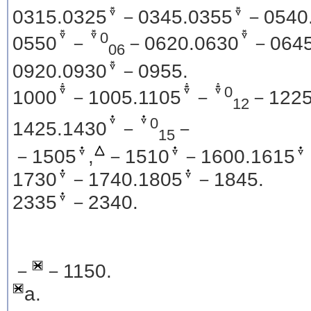
0315.0325
－0345.0355
－0540
0
0550
－
－0620.0630
－0645
06
0920.0930
－0955.
0
1000
－1005.1105
－
－1225
12
0
1425.1430
－
－
15
－1505
,
－1510
－1600.1615
1730
－1740.1805
－1845.
2335
－2340.
－
－1150.
a.