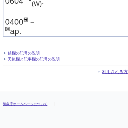
0604
.
(W)
0400
－
ap.
値欄の記号の説明
天気欄と記事欄の記号の説明
利用される方
気象庁ホームページについて