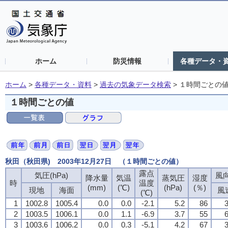
ホーム
防災情報
各種データ・
ホーム
>
各種データ・資料
>
過去の気象データ検索
>
１時間ごとの
１時間ごとの値
秋田（秋田県) 2003年12月27日 （１時間ごとの値）
露点
露点
露点
露点
気圧(hPa)
気圧(hPa)
気圧(hPa)
気圧(hPa)
風向
風向
風向
風向
降水量
降水量
降水量
降水量
気温
気温
気温
気温
蒸気圧
蒸気圧
蒸気圧
蒸気圧
湿度
湿度
湿度
湿度
時
時
時
時
温度
温度
温度
温度
(mm)
(mm)
(mm)
(mm)
(℃)
(℃)
(℃)
(℃)
(hPa)
(hPa)
(hPa)
(hPa)
(％)
(％)
(％)
(％)
現地
現地
現地
現地
海面
海面
海面
海面
風
風
風
風
(℃)
(℃)
(℃)
(℃)
1
1
1
1
1002.8
1002.8
1002.8
1002.8
1005.4
1005.4
1005.4
1005.4
0.0
0.0
0.0
0.0
0.0
0.0
0.0
0.0
-2.1
-2.1
-2.1
-2.1
5.2
5.2
5.2
5.2
86
86
86
86
3
3
3
3
2
2
2
2
1003.5
1003.5
1003.5
1003.5
1006.1
1006.1
1006.1
1006.1
0.0
0.0
0.0
0.0
1.1
1.1
1.1
1.1
-6.9
-6.9
-6.9
-6.9
3.7
3.7
3.7
3.7
55
55
55
55
6
6
6
6
3
3
3
3
1003.6
1003.6
1003.6
1003.6
1006.2
1006.2
1006.2
1006.2
0.0
0.0
0.0
0.0
0.3
0.3
0.3
0.3
-5.1
-5.1
-5.1
-5.1
4.2
4.2
4.2
4.2
67
67
67
67
3
3
3
3