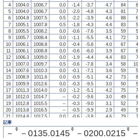
4
4
4
4
1004.0
1004.0
1004.0
1004.0
1006.7
1006.7
1006.7
1006.7
0.0
0.0
0.0
0.0
-1.4
-1.4
-1.4
-1.4
-3.7
-3.7
-3.7
-3.7
4.7
4.7
4.7
4.7
84
84
84
84
6
6
6
6
5
5
5
5
1004.0
1004.0
1004.0
1004.0
1006.7
1006.7
1006.7
1006.7
0.0
0.0
0.0
0.0
-2.0
-2.0
-2.0
-2.0
-4.8
-4.8
-4.8
-4.8
4.3
4.3
4.3
4.3
81
81
81
81
7
7
7
7
6
6
6
6
1004.8
1004.8
1004.8
1004.8
1007.5
1007.5
1007.5
1007.5
0.5
0.5
0.5
0.5
-2.2
-2.2
-2.2
-2.2
-3.9
-3.9
-3.9
-3.9
4.6
4.6
4.6
4.6
88
88
88
88
6
6
6
6
7
7
7
7
1005.1
1005.1
1005.1
1005.1
1007.8
1007.8
1007.8
1007.8
0.5
0.5
0.5
0.5
-1.8
-1.8
-1.8
-1.8
-4.3
-4.3
-4.3
-4.3
4.4
4.4
4.4
4.4
83
83
83
83
5
5
5
5
8
8
8
8
1005.5
1005.5
1005.5
1005.5
1008.2
1008.2
1008.2
1008.2
0.0
0.0
0.0
0.0
-0.6
-0.6
-0.6
-0.6
-7.6
-7.6
-7.6
-7.6
3.5
3.5
3.5
3.5
59
59
59
59
5
5
5
5
9
9
9
9
1005.7
1005.7
1005.7
1005.7
1008.4
1008.4
1008.4
1008.4
0.0
0.0
0.0
0.0
-1.1
-1.1
-1.1
-1.1
-5.5
-5.5
-5.5
-5.5
4.1
4.1
4.1
4.1
72
72
72
72
3
3
3
3
10
10
10
10
1006.1
1006.1
1006.1
1006.1
1008.8
1008.8
1008.8
1008.8
0.0
0.0
0.0
0.0
-0.4
-0.4
-0.4
-0.4
-5.8
-5.8
-5.8
-5.8
4.0
4.0
4.0
4.0
67
67
67
67
4
4
4
4
11
11
11
11
1006.1
1006.1
1006.1
1006.1
1008.8
1008.8
1008.8
1008.8
0.0
0.0
0.0
0.0
-0.6
-0.6
-0.6
-0.6
-6.0
-6.0
-6.0
-6.0
3.9
3.9
3.9
3.9
67
67
67
67
6
6
6
6
12
12
12
12
1006.3
1006.3
1006.3
1006.3
1009.0
1009.0
1009.0
1009.0
0.0
0.0
0.0
0.0
-1.9
-1.9
-1.9
-1.9
-4.4
-4.4
-4.4
-4.4
4.4
4.4
4.4
4.4
83
83
83
83
7
7
7
7
13
13
13
13
1007.0
1007.0
1007.0
1007.0
1009.7
1009.7
1009.7
1009.7
0.5
0.5
0.5
0.5
-0.6
-0.6
-0.6
-0.6
-7.8
-7.8
-7.8
-7.8
3.4
3.4
3.4
3.4
58
58
58
58
10
10
10
10
14
14
14
14
1007.6
1007.6
1007.6
1007.6
1010.3
1010.3
1010.3
1010.3
0.0
0.0
0.0
0.0
-0.1
-0.1
-0.1
-0.1
-7.1
-7.1
-7.1
-7.1
3.6
3.6
3.6
3.6
59
59
59
59
5
5
5
5
15
15
15
15
1008.9
1008.9
1008.9
1008.9
1011.6
1011.6
1011.6
1011.6
0.0
0.0
0.0
0.0
-0.9
-0.9
-0.9
-0.9
-5.1
-5.1
-5.1
-5.1
4.2
4.2
4.2
4.2
73
73
73
73
8
8
8
8
16
16
16
16
1009.9
1009.9
1009.9
1009.9
1012.6
1012.6
1012.6
1012.6
0.0
0.0
0.0
0.0
-0.3
-0.3
-0.3
-0.3
-9.5
-9.5
-9.5
-9.5
3.0
3.0
3.0
3.0
50
50
50
50
5
5
5
5
17
17
17
17
1011.3
1011.3
1011.3
1011.3
1014.0
1014.0
1014.0
1014.0
0.0
0.0
0.0
0.0
-1.2
-1.2
-1.2
-1.2
-5.1
-5.1
-5.1
-5.1
4.2
4.2
4.2
4.2
75
75
75
75
7
7
7
7
18
18
18
18
1012.0
1012.0
1012.0
1012.0
1014.7
1014.7
1014.7
1014.7
--
--
--
--
-0.2
-0.2
-0.2
-0.2
-9.6
-9.6
-9.6
-9.6
3.0
3.0
3.0
3.0
49
49
49
49
6
6
6
6
19
19
19
19
1012.8
1012.8
1012.8
1012.8
1015.5
1015.5
1015.5
1015.5
--
--
--
--
-0.3
-0.3
-0.3
-0.3
-9.0
-9.0
-9.0
-9.0
3.1
3.1
3.1
3.1
52
52
52
52
7
7
7
7
20
20
20
20
1013.8
1013.8
1013.8
1013.8
1016.5
1016.5
1016.5
1016.5
--
--
--
--
-0.5
-0.5
-0.5
-0.5
-9.9
-9.9
-9.9
-9.9
2.9
2.9
2.9
2.9
49
49
49
49
5
5
5
5
21
21
21
21
1014.8
1014.8
1014.8
1014.8
1017.5
1017.5
1017.5
1017.5
0.0
0.0
0.0
0.0
-0.6
-0.6
-0.6
-0.6
-3.8
-3.8
-3.8
-3.8
4.6
4.6
4.6
4.6
79
79
79
79
7
7
7
7
記事
22
22
22
22
1015.1
1015.1
1015.1
1015.1
1017.8
1017.8
1017.8
1017.8
0.0
0.0
0.0
0.0
-1.3
-1.3
-1.3
-1.3
-3.2
-3.2
-3.2
-3.2
4.8
4.8
4.8
4.8
87
87
87
87
5
5
5
5
23
23
23
23
1015.5
1015.5
1015.5
1015.5
1018.2
1018.2
1018.2
1018.2
0.0
0.0
0.0
0.0
0.2
0.2
0.2
0.2
-5.8
-5.8
-5.8
-5.8
4.0
4.0
4.0
4.0
64
64
64
64
6
6
6
6
－
－0135.0145
－0200.0215
－
24
24
24
24
1015.9
1015.9
1015.9
1015.9
1018.6
1018.6
1018.6
1018.6
0.5
0.5
0.5
0.5
-0.8
-0.8
-0.8
-0.8
-2.8
-2.8
-2.8
-2.8
5.0
5.0
5.0
5.0
86
86
86
86
5
5
5
5