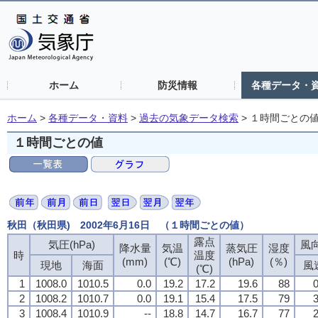
ホーム
防災情報
各種データ・
ホーム
>
各種データ・資料
>
過去の気象データ検索
>
１時間ごとの
１時間ごとの値
秋田（秋田県) 2002年6月16日 （１時間ごとの値）
露点
露点
露点
露点
気圧(hPa)
気圧(hPa)
気圧(hPa)
気圧(hPa)
風向
風向
風向
風向
降水量
降水量
降水量
降水量
気温
気温
気温
気温
蒸気圧
蒸気圧
蒸気圧
蒸気圧
湿度
湿度
湿度
湿度
時
時
時
時
温度
温度
温度
温度
(mm)
(mm)
(mm)
(mm)
(℃)
(℃)
(℃)
(℃)
(hPa)
(hPa)
(hPa)
(hPa)
(％)
(％)
(％)
(％)
現地
現地
現地
現地
海面
海面
海面
海面
風
風
風
風
(℃)
(℃)
(℃)
(℃)
1
1
1
1
1008.0
1008.0
1008.0
1008.0
1010.5
1010.5
1010.5
1010.5
0.0
0.0
0.0
0.0
19.2
19.2
19.2
19.2
17.2
17.2
17.2
17.2
19.6
19.6
19.6
19.6
88
88
88
88
0
0
0
0
2
2
2
2
1008.2
1008.2
1008.2
1008.2
1010.7
1010.7
1010.7
1010.7
0.0
0.0
0.0
0.0
19.1
19.1
19.1
19.1
15.4
15.4
15.4
15.4
17.5
17.5
17.5
17.5
79
79
79
79
3
3
3
3
3
3
3
3
1008.4
1008.4
1008.4
1008.4
1010.9
1010.9
1010.9
1010.9
--
--
--
--
18.8
18.8
18.8
18.8
14.7
14.7
14.7
14.7
16.7
16.7
16.7
16.7
77
77
77
77
2
2
2
2