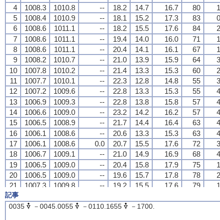
4
4
4
4
1008.3
1008.3
1008.3
1008.3
1010.8
1010.8
1010.8
1010.8
--
--
--
--
18.2
18.2
18.2
18.2
14.7
14.7
14.7
14.7
16.7
16.7
16.7
16.7
80
80
80
80
1
1
1
1
5
5
5
5
1008.4
1008.4
1008.4
1008.4
1010.9
1010.9
1010.9
1010.9
--
--
--
--
18.1
18.1
18.1
18.1
15.2
15.2
15.2
15.2
17.3
17.3
17.3
17.3
83
83
83
83
0
0
0
0
6
6
6
6
1008.6
1008.6
1008.6
1008.6
1011.1
1011.1
1011.1
1011.1
--
--
--
--
18.2
18.2
18.2
18.2
15.5
15.5
15.5
15.5
17.6
17.6
17.6
17.6
84
84
84
84
2
2
2
2
7
7
7
7
1008.6
1008.6
1008.6
1008.6
1011.1
1011.1
1011.1
1011.1
--
--
--
--
19.4
19.4
19.4
19.4
14.0
14.0
14.0
14.0
16.0
16.0
16.0
16.0
71
71
71
71
1
1
1
1
8
8
8
8
1008.6
1008.6
1008.6
1008.6
1011.1
1011.1
1011.1
1011.1
--
--
--
--
20.4
20.4
20.4
20.4
14.1
14.1
14.1
14.1
16.1
16.1
16.1
16.1
67
67
67
67
1
1
1
1
9
9
9
9
1008.2
1008.2
1008.2
1008.2
1010.7
1010.7
1010.7
1010.7
--
--
--
--
21.0
21.0
21.0
21.0
13.9
13.9
13.9
13.9
15.9
15.9
15.9
15.9
64
64
64
64
3
3
3
3
10
10
10
10
1007.8
1007.8
1007.8
1007.8
1010.2
1010.2
1010.2
1010.2
--
--
--
--
21.4
21.4
21.4
21.4
13.3
13.3
13.3
13.3
15.3
15.3
15.3
15.3
60
60
60
60
2
2
2
2
11
11
11
11
1007.7
1007.7
1007.7
1007.7
1010.1
1010.1
1010.1
1010.1
--
--
--
--
22.3
22.3
22.3
22.3
12.8
12.8
12.8
12.8
14.8
14.8
14.8
14.8
55
55
55
55
3
3
3
3
12
12
12
12
1007.2
1007.2
1007.2
1007.2
1009.6
1009.6
1009.6
1009.6
--
--
--
--
22.8
22.8
22.8
22.8
13.3
13.3
13.3
13.3
15.3
15.3
15.3
15.3
55
55
55
55
4
4
4
4
13
13
13
13
1006.9
1006.9
1006.9
1006.9
1009.3
1009.3
1009.3
1009.3
--
--
--
--
22.8
22.8
22.8
22.8
13.8
13.8
13.8
13.8
15.8
15.8
15.8
15.8
57
57
57
57
4
4
4
4
14
14
14
14
1006.6
1006.6
1006.6
1006.6
1009.0
1009.0
1009.0
1009.0
--
--
--
--
23.2
23.2
23.2
23.2
14.2
14.2
14.2
14.2
16.2
16.2
16.2
16.2
57
57
57
57
4
4
4
4
15
15
15
15
1006.5
1006.5
1006.5
1006.5
1008.9
1008.9
1008.9
1008.9
--
--
--
--
21.7
21.7
21.7
21.7
14.4
14.4
14.4
14.4
16.4
16.4
16.4
16.4
63
63
63
63
4
4
4
4
16
16
16
16
1006.1
1006.1
1006.1
1006.1
1008.6
1008.6
1008.6
1008.6
--
--
--
--
20.6
20.6
20.6
20.6
13.3
13.3
13.3
13.3
15.3
15.3
15.3
15.3
63
63
63
63
4
4
4
4
17
17
17
17
1006.1
1006.1
1006.1
1006.1
1008.6
1008.6
1008.6
1008.6
0.0
0.0
0.0
0.0
20.7
20.7
20.7
20.7
15.5
15.5
15.5
15.5
17.6
17.6
17.6
17.6
72
72
72
72
3
3
3
3
18
18
18
18
1006.7
1006.7
1006.7
1006.7
1009.1
1009.1
1009.1
1009.1
--
--
--
--
21.0
21.0
21.0
21.0
14.9
14.9
14.9
14.9
16.9
16.9
16.9
16.9
68
68
68
68
4
4
4
4
19
19
19
19
1006.5
1006.5
1006.5
1006.5
1009.0
1009.0
1009.0
1009.0
--
--
--
--
20.4
20.4
20.4
20.4
15.8
15.8
15.8
15.8
17.9
17.9
17.9
17.9
75
75
75
75
1
1
1
1
20
20
20
20
1006.5
1006.5
1006.5
1006.5
1009.0
1009.0
1009.0
1009.0
--
--
--
--
19.6
19.6
19.6
19.6
15.7
15.7
15.7
15.7
17.8
17.8
17.8
17.8
78
78
78
78
2
2
2
2
21
21
21
21
1007.3
1007.3
1007.3
1007.3
1009.8
1009.8
1009.8
1009.8
--
--
--
--
19.2
19.2
19.2
19.2
15.5
15.5
15.5
15.5
17.6
17.6
17.6
17.6
79
79
79
79
1
1
1
1
記事
22
22
22
22
1007.5
1007.5
1007.5
1007.5
1010.0
1010.0
1010.0
1010.0
--
--
--
--
18.9
18.9
18.9
18.9
16.0
16.0
16.0
16.0
18.2
18.2
18.2
18.2
83
83
83
83
0
0
0
0
23
23
23
23
1007.5
1007.5
1007.5
1007.5
1010.0
1010.0
1010.0
1010.0
--
--
--
--
18.5
18.5
18.5
18.5
15.4
15.4
15.4
15.4
17.5
17.5
17.5
17.5
82
82
82
82
1
1
1
1
0035
－0045.0055
－0110.1655
－1700.
24
24
24
24
1007.7
1007.7
1007.7
1007.7
1010.2
1010.2
1010.2
1010.2
--
--
--
--
17.7
17.7
17.7
17.7
15.7
15.7
15.7
15.7
17.8
17.8
17.8
17.8
88
88
88
88
1
1
1
1