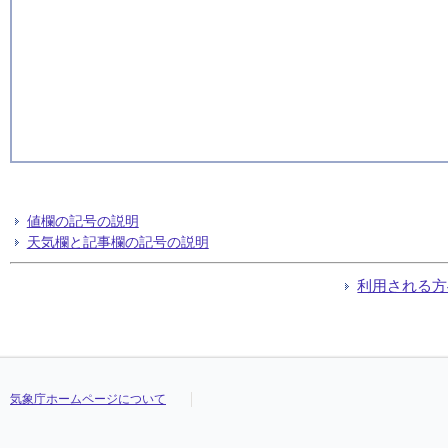
値欄の記号の説明
天気欄と記事欄の記号の説明
利用される方
気象庁ホームページについて