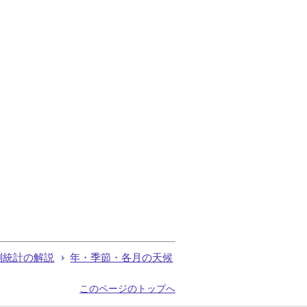
測統計の解説
年・季節・各月の天候
このページのトップへ