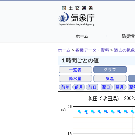
ホーム
防災情
ホーム
>
各種データ・資料
>
過去の気象
１時間ごとの値