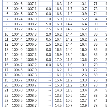
4
1004.6
1007.1
--
16.3
11.0
13.1
71
4
5
1004.6
1007.1
0.0
16.6
11.7
13.7
73
4
6
1004.5
1007.0
0.0
16.6
11.9
13.9
74
4
7
1005.4
1007.9
1.0
15.9
13.2
15.2
84
1
8
1005.7
1008.2
5.0
16.0
14.4
16.4
90
1
9
1005.2
1007.7
2.5
16.0
14.2
16.2
89
3
10
1004.8
1007.3
2.0
16.2
14.4
16.4
89
3
11
1004.4
1006.9
0.5
16.4
14.2
16.2
87
4
12
1004.0
1006.5
1.5
16.2
14.4
16.4
89
3
13
1004.0
1006.5
0.0
16.5
14.0
16.0
85
5
14
1004.6
1007.1
0.0
15.9
13.4
15.4
85
3
15
1004.4
1006.9
0.0
17.0
11.5
13.6
70
2
16
1004.7
1007.2
0.0
16.5
11.0
13.1
70
2
17
1004.5
1007.0
--
16.2
11.2
13.3
72
2
18
1004.8
1007.3
--
16.1
10.4
12.6
69
1
19
1005.7
1008.2
--
15.4
11.2
13.3
76
1
20
1006.2
1008.7
--
15.0
11.2
13.3
78
1
21
1006.0
1008.5
--
14.0
11.3
13.4
84
3
22
1006.0
1008.5
--
13.3
10.5
12.7
83
2
23
1006.5
1009.0
--
13.1
10.5
12.7
84
1
24
1006.2
1008.7
--
14.5
10.7
12.9
78
5