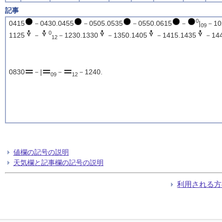
記事
0
0415
－0430.0455
－0505.0535
－0550.0615
－
|
－10
09
0
1125
－
－1230.1330
－1350.1405
－1415.1435
－144
12
0830
－|
－
－1240.
09
12
値欄の記号の説明
天気欄と記事欄の記号の説明
利用される方