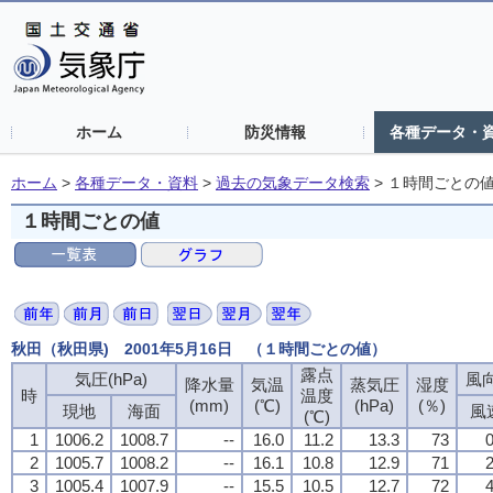
ホーム
防災情報
各種データ・
ホーム
>
各種データ・資料
>
過去の気象データ検索
>
１時間ごとの
１時間ごとの値
秋田（秋田県) 2001年5月16日 （１時間ごとの値）
露点
気圧(hPa)
風向
降水量
気温
蒸気圧
湿度
時
温度
(mm)
(℃)
(hPa)
(％)
現地
海面
風
(℃)
1
1006.2
1008.7
--
16.0
11.2
13.3
73
0
2
1005.7
1008.2
--
16.1
10.8
12.9
71
2
3
1005.4
1007.9
--
15.5
10.5
12.7
72
4