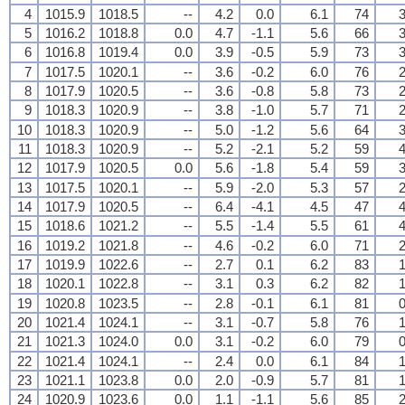
4
1015.9
1018.5
--
4.2
0.0
6.1
74
3
5
1016.2
1018.8
0.0
4.7
-1.1
5.6
66
3
6
1016.8
1019.4
0.0
3.9
-0.5
5.9
73
3
7
1017.5
1020.1
--
3.6
-0.2
6.0
76
2
8
1017.9
1020.5
--
3.6
-0.8
5.8
73
2
9
1018.3
1020.9
--
3.8
-1.0
5.7
71
2
10
1018.3
1020.9
--
5.0
-1.2
5.6
64
3
11
1018.3
1020.9
--
5.2
-2.1
5.2
59
4
12
1017.9
1020.5
0.0
5.6
-1.8
5.4
59
3
13
1017.5
1020.1
--
5.9
-2.0
5.3
57
2
14
1017.9
1020.5
--
6.4
-4.1
4.5
47
4
15
1018.6
1021.2
--
5.5
-1.4
5.5
61
4
16
1019.2
1021.8
--
4.6
-0.2
6.0
71
2
17
1019.9
1022.6
--
2.7
0.1
6.2
83
1
18
1020.1
1022.8
--
3.1
0.3
6.2
82
1
19
1020.8
1023.5
--
2.8
-0.1
6.1
81
0
20
1021.4
1024.1
--
3.1
-0.7
5.8
76
1
21
1021.3
1024.0
0.0
3.1
-0.2
6.0
79
0
22
1021.4
1024.1
--
2.4
0.0
6.1
84
1
23
1021.1
1023.8
0.0
2.0
-0.9
5.7
81
1
24
1020.9
1023.6
0.0
1.1
-1.1
5.6
85
2