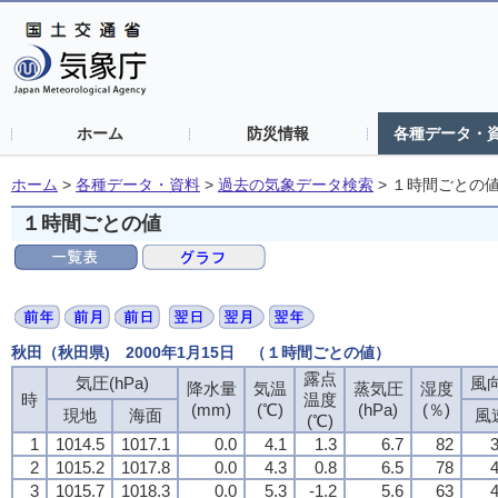
ホーム
防災情報
各種データ・
ホーム
>
各種データ・資料
>
過去の気象データ検索
>
１時間ごとの
１時間ごとの値
秋田（秋田県) 2000年1月15日 （１時間ごとの値）
露点
気圧(hPa)
風向
降水量
気温
蒸気圧
湿度
時
温度
(mm)
(℃)
(hPa)
(％)
現地
海面
風
(℃)
1
1014.5
1017.1
0.0
4.1
1.3
6.7
82
3
2
1015.2
1017.8
0.0
4.3
0.8
6.5
78
4
3
1015.7
1018.3
0.0
5.3
-1.2
5.6
63
4