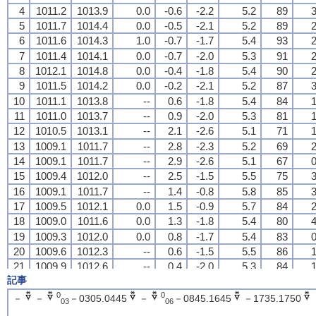
4
4
4
4
1011.2
1011.2
1011.2
1011.2
1013.9
1013.9
1013.9
1013.9
0.0
0.0
0.0
0.0
-0.6
-0.6
-0.6
-0.6
-2.2
-2.2
-2.2
-2.2
5.2
5.2
5.2
5.2
89
89
89
89
3
3
3
3
5
5
5
5
1011.7
1011.7
1011.7
1011.7
1014.4
1014.4
1014.4
1014.4
0.0
0.0
0.0
0.0
-0.5
-0.5
-0.5
-0.5
-2.1
-2.1
-2.1
-2.1
5.2
5.2
5.2
5.2
89
89
89
89
2
2
2
2
6
6
6
6
1011.6
1011.6
1011.6
1011.6
1014.3
1014.3
1014.3
1014.3
1.0
1.0
1.0
1.0
-0.7
-0.7
-0.7
-0.7
-1.7
-1.7
-1.7
-1.7
5.4
5.4
5.4
5.4
93
93
93
93
2
2
2
2
7
7
7
7
1011.4
1011.4
1011.4
1011.4
1014.1
1014.1
1014.1
1014.1
0.0
0.0
0.0
0.0
-0.7
-0.7
-0.7
-0.7
-2.0
-2.0
-2.0
-2.0
5.3
5.3
5.3
5.3
91
91
91
91
2
2
2
2
8
8
8
8
1012.1
1012.1
1012.1
1012.1
1014.8
1014.8
1014.8
1014.8
0.0
0.0
0.0
0.0
-0.4
-0.4
-0.4
-0.4
-1.8
-1.8
-1.8
-1.8
5.4
5.4
5.4
5.4
90
90
90
90
2
2
2
2
9
9
9
9
1011.5
1011.5
1011.5
1011.5
1014.2
1014.2
1014.2
1014.2
0.0
0.0
0.0
0.0
-0.2
-0.2
-0.2
-0.2
-2.1
-2.1
-2.1
-2.1
5.2
5.2
5.2
5.2
87
87
87
87
3
3
3
3
10
10
10
10
1011.1
1011.1
1011.1
1011.1
1013.8
1013.8
1013.8
1013.8
--
--
--
--
0.6
0.6
0.6
0.6
-1.8
-1.8
-1.8
-1.8
5.4
5.4
5.4
5.4
84
84
84
84
1
1
1
1
11
11
11
11
1011.0
1011.0
1011.0
1011.0
1013.7
1013.7
1013.7
1013.7
--
--
--
--
0.9
0.9
0.9
0.9
-2.0
-2.0
-2.0
-2.0
5.3
5.3
5.3
5.3
81
81
81
81
1
1
1
1
12
12
12
12
1010.5
1010.5
1010.5
1010.5
1013.1
1013.1
1013.1
1013.1
--
--
--
--
2.1
2.1
2.1
2.1
-2.6
-2.6
-2.6
-2.6
5.1
5.1
5.1
5.1
71
71
71
71
1
1
1
1
13
13
13
13
1009.1
1009.1
1009.1
1009.1
1011.7
1011.7
1011.7
1011.7
--
--
--
--
2.8
2.8
2.8
2.8
-2.3
-2.3
-2.3
-2.3
5.2
5.2
5.2
5.2
69
69
69
69
2
2
2
2
14
14
14
14
1009.1
1009.1
1009.1
1009.1
1011.7
1011.7
1011.7
1011.7
--
--
--
--
2.9
2.9
2.9
2.9
-2.6
-2.6
-2.6
-2.6
5.1
5.1
5.1
5.1
67
67
67
67
0
0
0
0
15
15
15
15
1009.4
1009.4
1009.4
1009.4
1012.0
1012.0
1012.0
1012.0
--
--
--
--
2.5
2.5
2.5
2.5
-1.5
-1.5
-1.5
-1.5
5.5
5.5
5.5
5.5
75
75
75
75
3
3
3
3
16
16
16
16
1009.1
1009.1
1009.1
1009.1
1011.7
1011.7
1011.7
1011.7
--
--
--
--
1.4
1.4
1.4
1.4
-0.8
-0.8
-0.8
-0.8
5.8
5.8
5.8
5.8
85
85
85
85
3
3
3
3
17
17
17
17
1009.5
1009.5
1009.5
1009.5
1012.1
1012.1
1012.1
1012.1
0.0
0.0
0.0
0.0
1.5
1.5
1.5
1.5
-0.9
-0.9
-0.9
-0.9
5.7
5.7
5.7
5.7
84
84
84
84
2
2
2
2
18
18
18
18
1009.0
1009.0
1009.0
1009.0
1011.6
1011.6
1011.6
1011.6
0.0
0.0
0.0
0.0
1.3
1.3
1.3
1.3
-1.8
-1.8
-1.8
-1.8
5.4
5.4
5.4
5.4
80
80
80
80
4
4
4
4
19
19
19
19
1009.3
1009.3
1009.3
1009.3
1012.0
1012.0
1012.0
1012.0
0.0
0.0
0.0
0.0
0.8
0.8
0.8
0.8
-1.7
-1.7
-1.7
-1.7
5.4
5.4
5.4
5.4
83
83
83
83
0
0
0
0
20
20
20
20
1009.6
1009.6
1009.6
1009.6
1012.3
1012.3
1012.3
1012.3
--
--
--
--
0.6
0.6
0.6
0.6
-1.5
-1.5
-1.5
-1.5
5.5
5.5
5.5
5.5
86
86
86
86
1
1
1
1
21
21
21
21
1009.9
1009.9
1009.9
1009.9
1012.6
1012.6
1012.6
1012.6
--
--
--
--
0.4
0.4
0.4
0.4
-2.0
-2.0
-2.0
-2.0
5.3
5.3
5.3
5.3
84
84
84
84
1
1
1
1
記事
22
22
22
22
1009.4
1009.4
1009.4
1009.4
1012.1
1012.1
1012.1
1012.1
0.0
0.0
0.0
0.0
0.0
0.0
0.0
0.0
-2.1
-2.1
-2.1
-2.1
5.2
5.2
5.2
5.2
86
86
86
86
3
3
3
3
23
23
23
23
1009.2
1009.2
1009.2
1009.2
1011.9
1011.9
1011.9
1011.9
--
--
--
--
0.2
0.2
0.2
0.2
-1.9
-1.9
-1.9
-1.9
5.3
5.3
5.3
5.3
86
86
86
86
3
3
3
3
0
0
－
－
－0305.0445
－
－0845.1645
－1735.1750
03
06
24
24
24
24
1009.8
1009.8
1009.8
1009.8
1012.5
1012.5
1012.5
1012.5
--
--
--
--
0.2
0.2
0.2
0.2
-2.2
-2.2
-2.2
-2.2
5.2
5.2
5.2
5.2
84
84
84
84
2
2
2
2