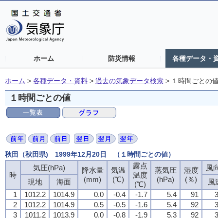
ホーム
防災情報
各種データ・
ホーム
>
各種データ・資料
>
過去の気象データ検索
>
１時間ごとの
１時間ごとの値
秋田（秋田県) 1999年12月20日 （１時間ごとの値）
露点
露点
露点
露点
気圧(hPa)
気圧(hPa)
気圧(hPa)
気圧(hPa)
風向
風向
風向
風向
降水量
降水量
降水量
降水量
気温
気温
気温
気温
蒸気圧
蒸気圧
蒸気圧
蒸気圧
湿度
湿度
湿度
湿度
時
時
時
時
温度
温度
温度
温度
(mm)
(mm)
(mm)
(mm)
(℃)
(℃)
(℃)
(℃)
(hPa)
(hPa)
(hPa)
(hPa)
(％)
(％)
(％)
(％)
現地
現地
現地
現地
海面
海面
海面
海面
風
風
風
風
(℃)
(℃)
(℃)
(℃)
1
1
1
1
1012.2
1012.2
1012.2
1012.2
1014.9
1014.9
1014.9
1014.9
0.0
0.0
0.0
0.0
-0.4
-0.4
-0.4
-0.4
-1.7
-1.7
-1.7
-1.7
5.4
5.4
5.4
5.4
91
91
91
91
3
3
3
3
2
2
2
2
1012.2
1012.2
1012.2
1012.2
1014.9
1014.9
1014.9
1014.9
0.5
0.5
0.5
0.5
-0.5
-0.5
-0.5
-0.5
-1.6
-1.6
-1.6
-1.6
5.4
5.4
5.4
5.4
92
92
92
92
3
3
3
3
3
3
3
3
1011.2
1011.2
1011.2
1011.2
1013.9
1013.9
1013.9
1013.9
0.0
0.0
0.0
0.0
-0.8
-0.8
-0.8
-0.8
-1.9
-1.9
-1.9
-1.9
5.3
5.3
5.3
5.3
92
92
92
92
3
3
3
3