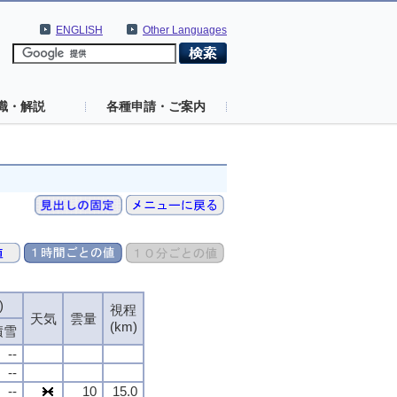
ENGLISH
Other Languages
識・解説
各種申請・ご案内
)
視程
天気
雲量
(km)
積雪
--
--
--
10
15.0