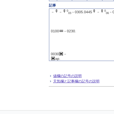
記事
0
0
－
－
－0305.0445
－
－0
03
06
0100
－0230.
0030
－
ap.
値欄の記号の説明
天気欄と記事欄の記号の説明