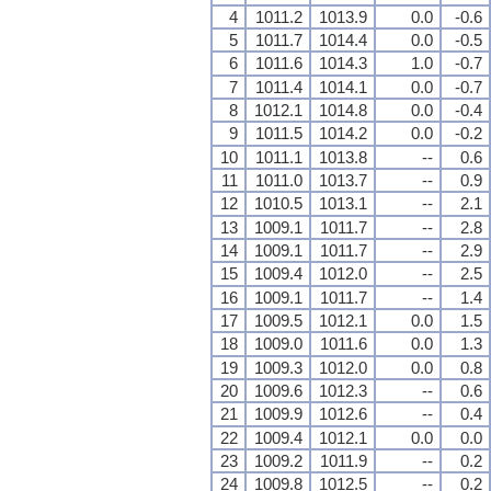
4
1011.2
1013.9
0.0
-0.6
5
1011.7
1014.4
0.0
-0.5
6
1011.6
1014.3
1.0
-0.7
7
1011.4
1014.1
0.0
-0.7
8
1012.1
1014.8
0.0
-0.4
9
1011.5
1014.2
0.0
-0.2
10
1011.1
1013.8
--
0.6
11
1011.0
1013.7
--
0.9
12
1010.5
1013.1
--
2.1
13
1009.1
1011.7
--
2.8
14
1009.1
1011.7
--
2.9
15
1009.4
1012.0
--
2.5
16
1009.1
1011.7
--
1.4
17
1009.5
1012.1
0.0
1.5
18
1009.0
1011.6
0.0
1.3
19
1009.3
1012.0
0.0
0.8
20
1009.6
1012.3
--
0.6
21
1009.9
1012.6
--
0.4
22
1009.4
1012.1
0.0
0.0
23
1009.2
1011.9
--
0.2
24
1009.8
1012.5
--
0.2