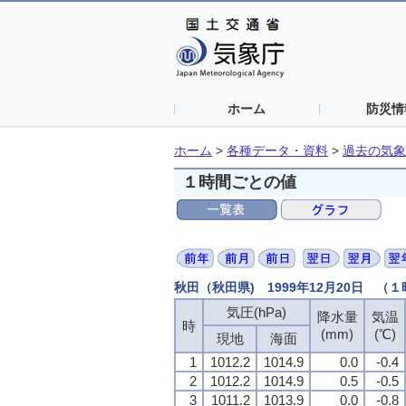
ホーム
防災情
ホーム
>
各種データ・資料
>
過去の気象
１時間ごとの値
秋田（秋田県) 1999年12月20日 （
気圧(hPa)
降水量
気温
時
(mm)
(℃)
現地
海面
1
1012.2
1014.9
0.0
-0.4
2
1012.2
1014.9
0.5
-0.5
3
1011.2
1013.9
0.0
-0.8