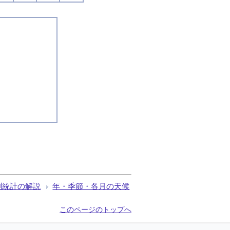
測統計の解説
年・季節・各月の天候
このページのトップへ