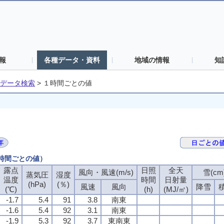
報
各種データ・資料
地域の情報
知
データ検索
>
１時間ごとの値
１時間ごとの値）
露点
日照
全天
風向・風速(m/s)
雪(cm
蒸気圧
湿度
温度
時間
日射量
(hPa)
(％)
風速
風向
降雪
(℃)
(h)
(MJ/㎡)
-1.7
5.4
91
3.8
南東
-1.6
5.4
92
3.1
南東
-1.9
5.3
92
3.7
東南東