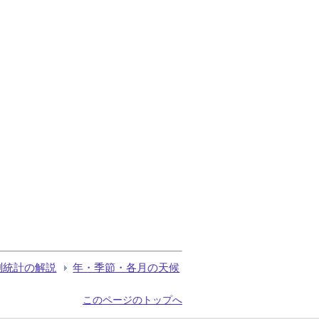
測統計の解説
年・季節・各月の天候
このページのトップへ