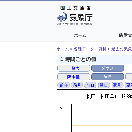
ホーム
防災情
ホーム
>
各種データ・資料
>
過去の気象
１時間ごとの値