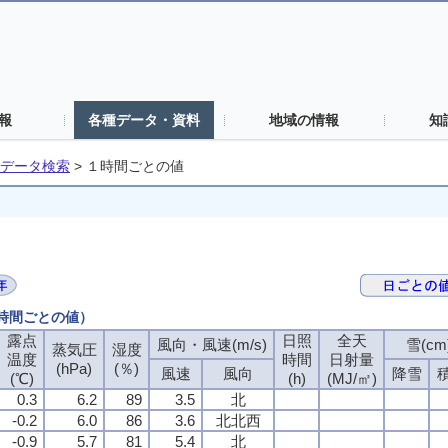
報
各種データ・資料
地域の情報
知
データ検索
>
１時間ごとの値
１時間ごとの値）
露点
日照
全天
風向・風速(m/s)
雪(cm
蒸気圧
湿度
温度
時間
日射量
(hPa)
(％)
風速
風向
降雪
(℃)
(h)
(MJ/㎡)
0.3
6.2
89
3.5
北
-0.2
6.0
86
3.6
北北西
-0.9
5.7
81
5.4
北