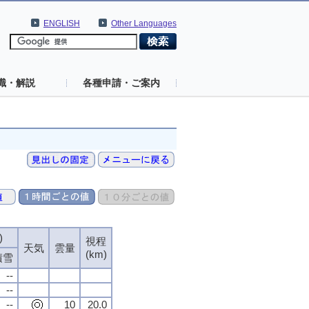
ENGLISH
Other Languages
識・解説
各種申請・ご案内
)
視程
天気
雲量
(km)
積雪
--
--
--
10
20.0