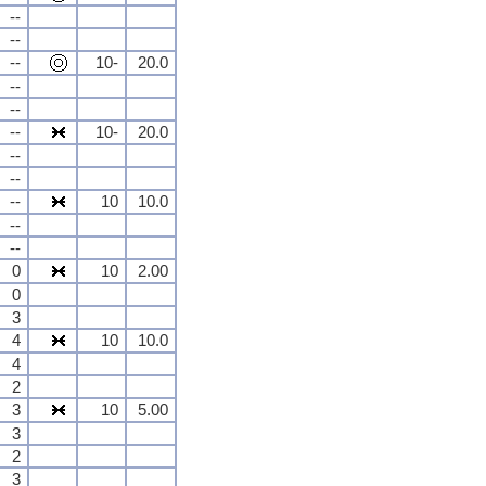
--
--
--
10-
20.0
--
--
--
10-
20.0
--
--
--
10
10.0
--
--
0
10
2.00
0
3
4
10
10.0
4
2
3
10
5.00
3
2
3