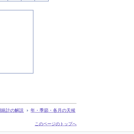
測統計の解説
年・季節・各月の天候
このページのトップへ