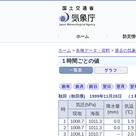
ホーム
防災情
ホーム
>
各種データ・資料
>
過去の気象
１時間ごとの値
秋田（秋田県) 1999年11月28日 （
気圧(hPa)
降水量
気温
時
(mm)
(℃)
現地
海面
1
1008.7
1011.3
0.0
1.9
2
1008.7
1011.3
0.0
1.9
3
1008.1
1010.7
--
2.0