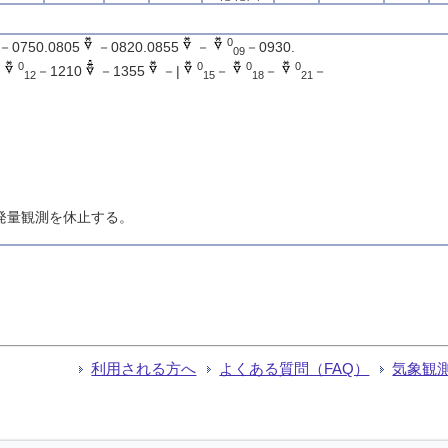
0
－0750.0805
－0820.0855
－
－0930.
09
0
0
0
0
－
－1210
－1355
－|
－
－
－
12
15
18
21
蒸発量観測を休止する。
利用される方へ
よくある質問（FAQ）
気象観