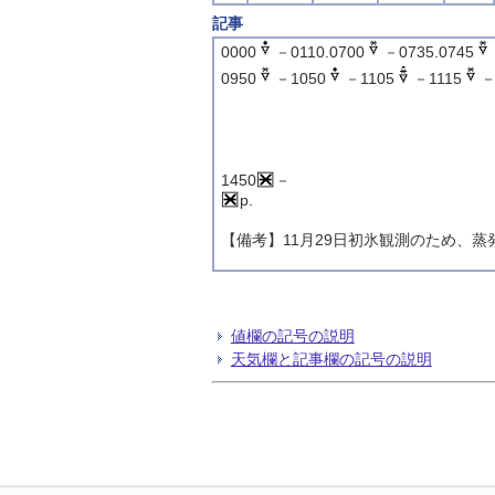
記事
0000
－0110.0700
－0735.0745
0950
－1050
－1105
－1115
1450
－
p.
【備考】11月29日初氷観測のため、
値欄の記号の説明
天気欄と記事欄の記号の説明