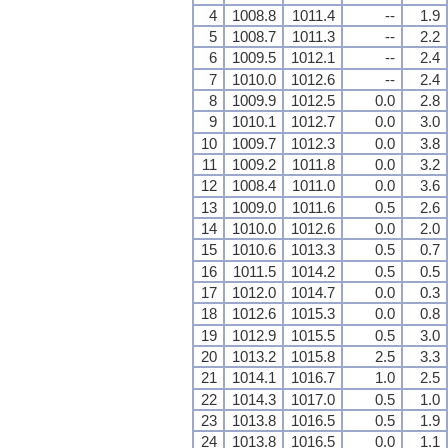
4
1008.8
1011.4
--
1.9
5
1008.7
1011.3
--
2.2
6
1009.5
1012.1
--
2.4
7
1010.0
1012.6
--
2.4
8
1009.9
1012.5
0.0
2.8
9
1010.1
1012.7
0.0
3.0
10
1009.7
1012.3
0.0
3.8
11
1009.2
1011.8
0.0
3.2
12
1008.4
1011.0
0.0
3.6
13
1009.0
1011.6
0.5
2.6
14
1010.0
1012.6
0.0
2.0
15
1010.6
1013.3
0.5
0.7
16
1011.5
1014.2
0.5
0.5
17
1012.0
1014.7
0.0
0.3
18
1012.6
1015.3
0.0
0.8
19
1012.9
1015.5
0.5
3.0
20
1013.2
1015.8
2.5
3.3
21
1014.1
1016.7
1.0
2.5
22
1014.3
1017.0
0.5
1.0
23
1013.8
1016.5
0.5
1.9
24
1013.8
1016.5
0.0
1.1