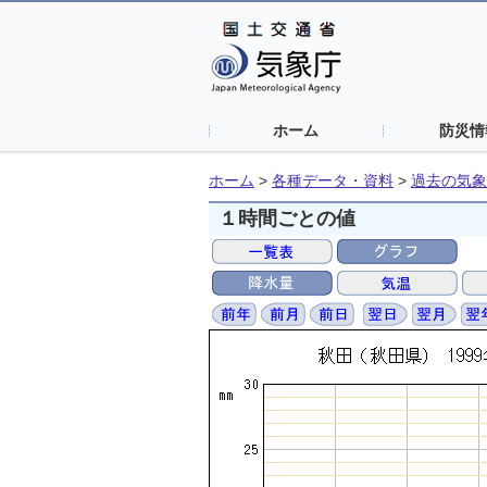
ホーム
防災情
ホーム
>
各種データ・資料
>
過去の気象
１時間ごとの値