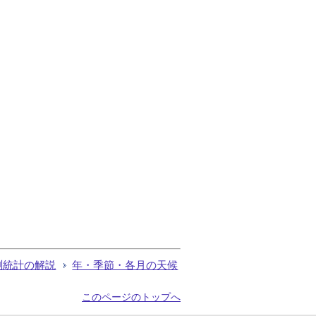
測統計の解説
年・季節・各月の天候
このページのトップへ