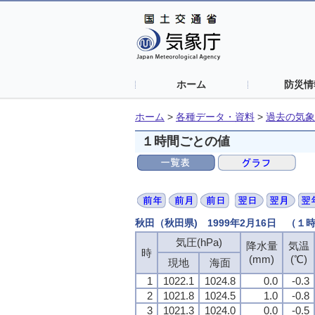
ホーム
防災情
ホーム
>
各種データ・資料
>
過去の気象
１時間ごとの値
秋田（秋田県) 1999年2月16日 （１
気圧(hPa)
降水量
気温
時
(mm)
(℃)
現地
海面
1
1022.1
1024.8
0.0
-0.3
2
1021.8
1024.5
1.0
-0.8
3
1021.3
1024.0
0.0
-0.5