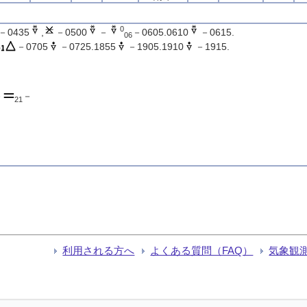
0
－0435
,
－0500
－
－0605.0610
－0615.
06
－0705
－0725.1855
－1905.1910
－1915.
－
－
21
利用される方へ
よくある質問（FAQ）
気象観