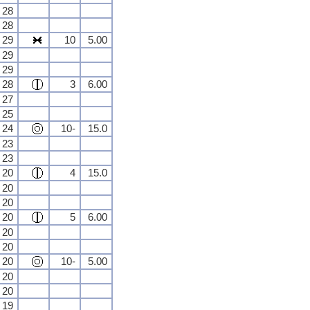
28
28
29
10
5.00
29
29
28
3
6.00
27
25
24
10-
15.0
23
23
20
4
15.0
20
20
20
5
6.00
20
20
20
10-
5.00
20
20
19