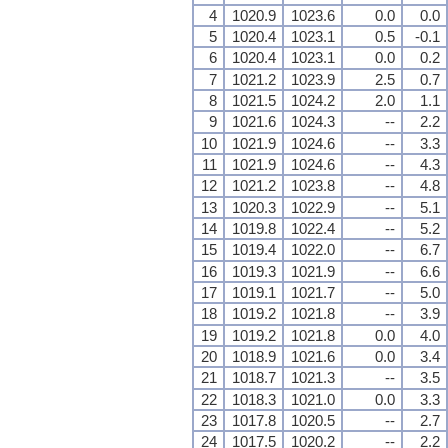
4
1020.9
1023.6
0.0
0.0
5
1020.4
1023.1
0.5
-0.1
6
1020.4
1023.1
0.0
0.2
7
1021.2
1023.9
2.5
0.7
8
1021.5
1024.2
2.0
1.1
9
1021.6
1024.3
--
2.2
10
1021.9
1024.6
--
3.3
11
1021.9
1024.6
--
4.3
12
1021.2
1023.8
--
4.8
13
1020.3
1022.9
--
5.1
14
1019.8
1022.4
--
5.2
15
1019.4
1022.0
--
6.7
16
1019.3
1021.9
--
6.6
17
1019.1
1021.7
--
5.0
18
1019.2
1021.8
--
3.9
19
1019.2
1021.8
0.0
4.0
20
1018.9
1021.6
0.0
3.4
21
1018.7
1021.3
--
3.5
22
1018.3
1021.0
0.0
3.3
23
1017.8
1020.5
--
2.7
24
1017.5
1020.2
--
2.2