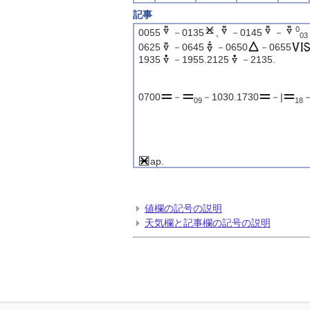
記事
0
0055
－0135
,
－0145
－
03
0625
－0645
－0650
－0655
1935
－1955.2125
－2135.
0700
－
－1030.1730
－|
09
18
ap.
値欄の記号の説明
天気欄と記事欄の記号の説明