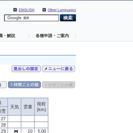
ENGLISH
Other Languages
識・解説
各種申請・ご案内
)
視程
天気
雲量
(km)
積雪
27
28
29
10
5.00