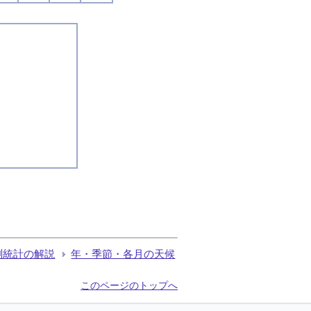
測統計の解説
年・季節・各月の天候
このページのトップへ