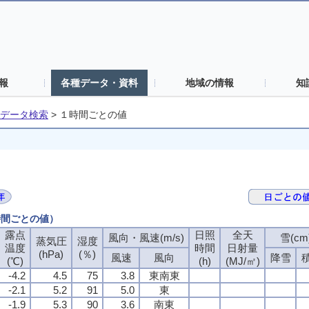
報
各種データ・資料
地域の情報
知
データ検索
>
１時間ごとの値
時間ごとの値）
露点
日照
全天
風向・風速(m/s)
雪(cm
蒸気圧
湿度
温度
時間
日射量
(hPa)
(％)
風速
風向
降雪
(℃)
(h)
(MJ/㎡)
-4.2
4.5
75
3.8
東南東
-2.1
5.2
91
5.0
東
-1.9
5.3
90
3.6
南東