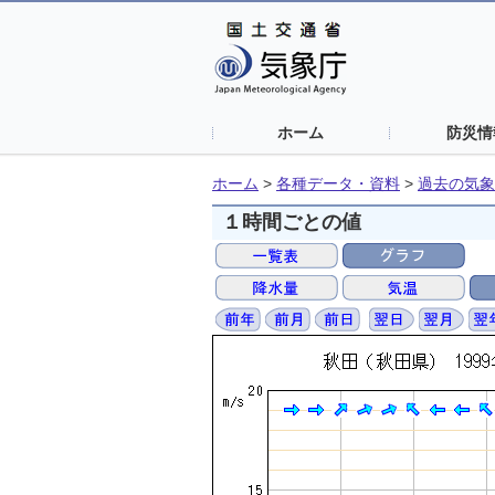
ホーム
防災情
ホーム
>
各種データ・資料
>
過去の気象
１時間ごとの値