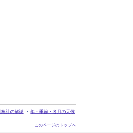
測統計の解説
年・季節・各月の天候
このページのトップへ