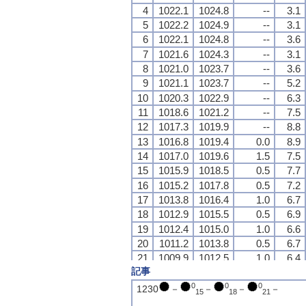
4
4
4
4
1022.1
1022.1
1022.1
1022.1
1024.8
1024.8
1024.8
1024.8
--
--
--
--
3.1
3.1
3.1
3.1
5
5
5
5
1022.2
1022.2
1022.2
1022.2
1024.9
1024.9
1024.9
1024.9
--
--
--
--
3.1
3.1
3.1
3.1
6
6
6
6
1022.1
1022.1
1022.1
1022.1
1024.8
1024.8
1024.8
1024.8
--
--
--
--
3.6
3.6
3.6
3.6
7
7
7
7
1021.6
1021.6
1021.6
1021.6
1024.3
1024.3
1024.3
1024.3
--
--
--
--
3.1
3.1
3.1
3.1
8
8
8
8
1021.0
1021.0
1021.0
1021.0
1023.7
1023.7
1023.7
1023.7
--
--
--
--
3.6
3.6
3.6
3.6
9
9
9
9
1021.1
1021.1
1021.1
1021.1
1023.7
1023.7
1023.7
1023.7
--
--
--
--
5.2
5.2
5.2
5.2
10
10
10
10
1020.3
1020.3
1020.3
1020.3
1022.9
1022.9
1022.9
1022.9
--
--
--
--
6.3
6.3
6.3
6.3
11
11
11
11
1018.6
1018.6
1018.6
1018.6
1021.2
1021.2
1021.2
1021.2
--
--
--
--
7.5
7.5
7.5
7.5
12
12
12
12
1017.3
1017.3
1017.3
1017.3
1019.9
1019.9
1019.9
1019.9
--
--
--
--
8.8
8.8
8.8
8.8
13
13
13
13
1016.8
1016.8
1016.8
1016.8
1019.4
1019.4
1019.4
1019.4
0.0
0.0
0.0
0.0
8.9
8.9
8.9
8.9
14
14
14
14
1017.0
1017.0
1017.0
1017.0
1019.6
1019.6
1019.6
1019.6
1.5
1.5
1.5
1.5
7.5
7.5
7.5
7.5
15
15
15
15
1015.9
1015.9
1015.9
1015.9
1018.5
1018.5
1018.5
1018.5
0.5
0.5
0.5
0.5
7.7
7.7
7.7
7.7
16
16
16
16
1015.2
1015.2
1015.2
1015.2
1017.8
1017.8
1017.8
1017.8
0.5
0.5
0.5
0.5
7.2
7.2
7.2
7.2
17
17
17
17
1013.8
1013.8
1013.8
1013.8
1016.4
1016.4
1016.4
1016.4
1.0
1.0
1.0
1.0
6.7
6.7
6.7
6.7
18
18
18
18
1012.9
1012.9
1012.9
1012.9
1015.5
1015.5
1015.5
1015.5
0.5
0.5
0.5
0.5
6.9
6.9
6.9
6.9
19
19
19
19
1012.4
1012.4
1012.4
1012.4
1015.0
1015.0
1015.0
1015.0
1.0
1.0
1.0
1.0
6.6
6.6
6.6
6.6
20
20
20
20
1011.2
1011.2
1011.2
1011.2
1013.8
1013.8
1013.8
1013.8
0.5
0.5
0.5
0.5
6.7
6.7
6.7
6.7
21
21
21
21
1009.9
1009.9
1009.9
1009.9
1012.5
1012.5
1012.5
1012.5
1.0
1.0
1.0
1.0
6.4
6.4
6.4
6.4
記事
22
22
22
22
1008.7
1008.7
1008.7
1008.7
1011.3
1011.3
1011.3
1011.3
1.0
1.0
1.0
1.0
6.6
6.6
6.6
6.6
23
23
23
23
1008.0
1008.0
1008.0
1008.0
1010.6
1010.6
1010.6
1010.6
1.0
1.0
1.0
1.0
6.6
6.6
6.6
6.6
0
0
0
1230
－
－
－
－
15
18
21
24
24
24
24
1006.4
1006.4
1006.4
1006.4
1009.0
1009.0
1009.0
1009.0
1.0
1.0
1.0
1.0
6.5
6.5
6.5
6.5