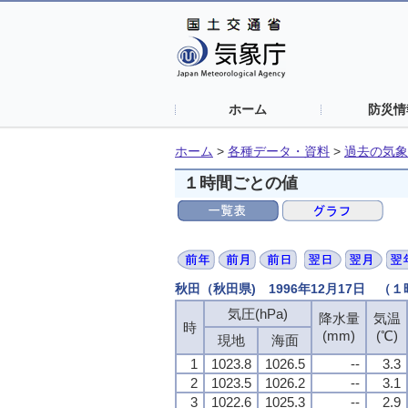
ホーム
防災情
ホーム
>
各種データ・資料
>
過去の気象
１時間ごとの値
秋田（秋田県) 1996年12月17日 （
気圧(hPa)
気圧(hPa)
気圧(hPa)
気圧(hPa)
降水量
降水量
降水量
降水量
気温
気温
気温
気温
時
時
時
時
(mm)
(mm)
(mm)
(mm)
(℃)
(℃)
(℃)
(℃)
現地
現地
現地
現地
海面
海面
海面
海面
1
1
1
1
1023.8
1023.8
1023.8
1023.8
1026.5
1026.5
1026.5
1026.5
--
--
--
--
3.3
3.3
3.3
3.3
2
2
2
2
1023.5
1023.5
1023.5
1023.5
1026.2
1026.2
1026.2
1026.2
--
--
--
--
3.1
3.1
3.1
3.1
3
3
3
3
1022.6
1022.6
1022.6
1022.6
1025.3
1025.3
1025.3
1025.3
--
--
--
--
2.9
2.9
2.9
2.9