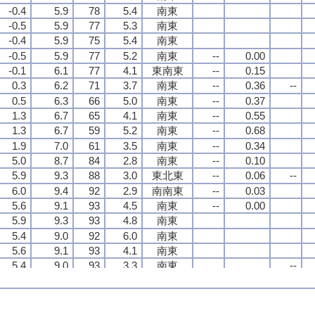
-0.4
-0.4
-0.4
-0.4
5.9
5.9
5.9
5.9
78
78
78
78
5.4
5.4
5.4
5.4
南東
南東
南東
南東
-0.5
-0.5
-0.5
-0.5
5.9
5.9
5.9
5.9
77
77
77
77
5.3
5.3
5.3
5.3
南東
南東
南東
南東
-0.4
-0.4
-0.4
-0.4
5.9
5.9
5.9
5.9
75
75
75
75
5.4
5.4
5.4
5.4
南東
南東
南東
南東
-0.5
-0.5
-0.5
-0.5
5.9
5.9
5.9
5.9
77
77
77
77
5.2
5.2
5.2
5.2
南東
南東
南東
南東
--
--
--
--
0.00
0.00
0.00
0.00
-0.1
-0.1
-0.1
-0.1
6.1
6.1
6.1
6.1
77
77
77
77
4.1
4.1
4.1
4.1
東南東
東南東
東南東
東南東
--
--
--
--
0.15
0.15
0.15
0.15
0.3
0.3
0.3
0.3
6.2
6.2
6.2
6.2
71
71
71
71
3.7
3.7
3.7
3.7
南東
南東
南東
南東
--
--
--
--
0.36
0.36
0.36
0.36
--
--
--
--
0.5
0.5
0.5
0.5
6.3
6.3
6.3
6.3
66
66
66
66
5.0
5.0
5.0
5.0
南東
南東
南東
南東
--
--
--
--
0.37
0.37
0.37
0.37
1.3
1.3
1.3
1.3
6.7
6.7
6.7
6.7
65
65
65
65
4.1
4.1
4.1
4.1
南東
南東
南東
南東
--
--
--
--
0.55
0.55
0.55
0.55
1.3
1.3
1.3
1.3
6.7
6.7
6.7
6.7
59
59
59
59
5.2
5.2
5.2
5.2
南東
南東
南東
南東
--
--
--
--
0.68
0.68
0.68
0.68
1.9
1.9
1.9
1.9
7.0
7.0
7.0
7.0
61
61
61
61
3.5
3.5
3.5
3.5
南東
南東
南東
南東
--
--
--
--
0.34
0.34
0.34
0.34
5.0
5.0
5.0
5.0
8.7
8.7
8.7
8.7
84
84
84
84
2.8
2.8
2.8
2.8
南東
南東
南東
南東
--
--
--
--
0.10
0.10
0.10
0.10
5.9
5.9
5.9
5.9
9.3
9.3
9.3
9.3
88
88
88
88
3.0
3.0
3.0
3.0
東北東
東北東
東北東
東北東
--
--
--
--
0.06
0.06
0.06
0.06
--
--
--
--
6.0
6.0
6.0
6.0
9.4
9.4
9.4
9.4
92
92
92
92
2.9
2.9
2.9
2.9
南南東
南南東
南南東
南南東
--
--
--
--
0.03
0.03
0.03
0.03
5.6
5.6
5.6
5.6
9.1
9.1
9.1
9.1
93
93
93
93
4.5
4.5
4.5
4.5
南東
南東
南東
南東
--
--
--
--
0.00
0.00
0.00
0.00
5.9
5.9
5.9
5.9
9.3
9.3
9.3
9.3
93
93
93
93
4.8
4.8
4.8
4.8
南東
南東
南東
南東
5.4
5.4
5.4
5.4
9.0
9.0
9.0
9.0
92
92
92
92
6.0
6.0
6.0
6.0
南東
南東
南東
南東
5.6
5.6
5.6
5.6
9.1
9.1
9.1
9.1
93
93
93
93
4.1
4.1
4.1
4.1
南東
南東
南東
南東
5.4
5.4
5.4
5.4
9.0
9.0
9.0
9.0
93
93
93
93
3.3
3.3
3.3
3.3
南東
南東
南東
南東
--
--
--
--
5.6
5.6
5.6
5.6
9.1
9.1
9.1
9.1
93
93
93
93
5.0
5.0
5.0
5.0
南東
南東
南東
南東
5.7
5.7
5.7
5.7
9.2
9.2
9.2
9.2
94
94
94
94
4.2
4.2
4.2
4.2
南東
南東
南東
南東
5.7
5.7
5.7
5.7
9.2
9.2
9.2
9.2
95
95
95
95
3.3
3.3
3.3
3.3
南東
南東
南東
南東