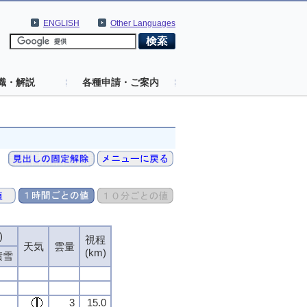
ENGLISH
Other Languages
識・解説
各種申請・ご案内
)
)
)
)
視程
視程
視程
視程
天気
天気
天気
天気
雲量
雲量
雲量
雲量
(km)
(km)
(km)
(km)
積雪
積雪
積雪
積雪
3
3
3
3
15.0
15.0
15.0
15.0