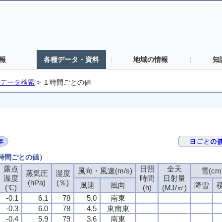
報
各種データ・資料
地域の情報
知
データ検索
>
１時間ごとの値
１時間ごとの値）
露点
露点
露点
露点
日照
日照
日照
日照
全天
全天
全天
全天
風向・風速(m/s)
風向・風速(m/s)
風向・風速(m/s)
風向・風速(m/s)
雪(cm
雪(cm
雪(cm
雪(cm
蒸気圧
蒸気圧
蒸気圧
蒸気圧
湿度
湿度
湿度
湿度
温度
温度
温度
温度
時間
時間
時間
時間
日射量
日射量
日射量
日射量
(hPa)
(hPa)
(hPa)
(hPa)
(％)
(％)
(％)
(％)
風速
風速
風速
風速
風向
風向
風向
風向
降雪
降雪
降雪
降雪
(℃)
(℃)
(℃)
(℃)
(h)
(h)
(h)
(h)
(MJ/㎡)
(MJ/㎡)
(MJ/㎡)
(MJ/㎡)
-0.1
-0.1
-0.1
-0.1
6.1
6.1
6.1
6.1
78
78
78
78
5.0
5.0
5.0
5.0
南東
南東
南東
南東
-0.3
-0.3
-0.3
-0.3
6.0
6.0
6.0
6.0
78
78
78
78
4.5
4.5
4.5
4.5
東南東
東南東
東南東
東南東
-0.4
-0.4
-0.4
-0.4
5.9
5.9
5.9
5.9
79
79
79
79
3.6
3.6
3.6
3.6
南東
南東
南東
南東