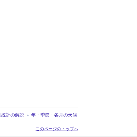
測統計の解説
年・季節・各月の天候
このページのトップへ