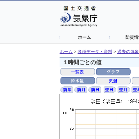
ホーム
防災情
ホーム
>
各種データ・資料
>
過去の気象
１時間ごとの値