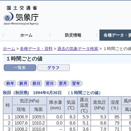
ホーム
防災情報
各種データ・
ホーム
>
各種データ・資料
>
過去の気象データ検索
>
１時間ごとの
１時間ごとの値
秋田（秋田県) 1994年4月30日 （１時間ごとの値）
露点
気圧(hPa)
風向
降水量
気温
蒸気圧
湿度
時
温度
(mm)
(℃)
(hPa)
(％)
現地
海面
風
(℃)
1
1006.9
1009.5
0.0
8.3
5.9
9.3
85
3
2
1007.6
1010.2
0.0
8.6
5.1
8.8
79
6
3
1008.2
1010.8
--
8.5
3.6
7.9
71
5