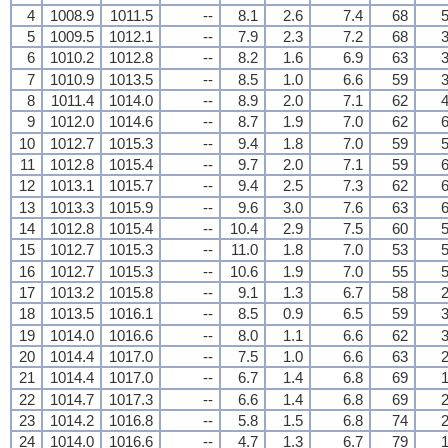
4
1008.9
1011.5
--
8.1
2.6
7.4
68
5
5
1009.5
1012.1
--
7.9
2.3
7.2
68
3
6
1010.2
1012.8
--
8.2
1.6
6.9
63
3
7
1010.9
1013.5
--
8.5
1.0
6.6
59
3
8
1011.4
1014.0
--
8.9
2.0
7.1
62
4
9
1012.0
1014.6
--
8.7
1.9
7.0
62
6
10
1012.7
1015.3
--
9.4
1.8
7.0
59
5
11
1012.8
1015.4
--
9.7
2.0
7.1
59
6
12
1013.1
1015.7
--
9.4
2.5
7.3
62
6
13
1013.3
1015.9
--
9.6
3.0
7.6
63
6
14
1012.8
1015.4
--
10.4
2.9
7.5
60
5
15
1012.7
1015.3
--
11.0
1.8
7.0
53
5
16
1012.7
1015.3
--
10.6
1.9
7.0
55
5
17
1013.2
1015.8
--
9.1
1.3
6.7
58
2
18
1013.5
1016.1
--
8.5
0.9
6.5
59
3
19
1014.0
1016.6
--
8.0
1.1
6.6
62
3
20
1014.4
1017.0
--
7.5
1.0
6.6
63
2
21
1014.4
1017.0
--
6.7
1.4
6.8
69
1
22
1014.7
1017.3
--
6.6
1.4
6.8
69
2
23
1014.2
1016.8
--
5.8
1.5
6.8
74
2
24
1014.0
1016.6
--
4.7
1.3
6.7
79
1