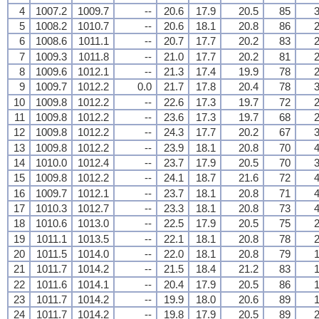
4
1007.2
1009.7
--
20.6
17.9
20.5
85
3
5
1008.2
1010.7
--
20.6
18.1
20.8
86
2
6
1008.6
1011.1
--
20.7
17.7
20.2
83
2
7
1009.3
1011.8
--
21.0
17.7
20.2
81
2
8
1009.6
1012.1
--
21.3
17.4
19.9
78
2
9
1009.7
1012.2
0.0
21.7
17.8
20.4
78
3
10
1009.8
1012.2
--
22.6
17.3
19.7
72
2
11
1009.8
1012.2
--
23.6
17.3
19.7
68
2
12
1009.8
1012.2
--
24.3
17.7
20.2
67
3
13
1009.8
1012.2
--
23.9
18.1
20.8
70
4
14
1010.0
1012.4
--
23.7
17.9
20.5
70
3
15
1009.8
1012.2
--
24.1
18.7
21.6
72
4
16
1009.7
1012.1
--
23.7
18.1
20.8
71
4
17
1010.3
1012.7
--
23.3
18.1
20.8
73
4
18
1010.6
1013.0
--
22.5
17.9
20.5
75
2
19
1011.1
1013.5
--
22.1
18.1
20.8
78
2
20
1011.5
1014.0
--
22.0
18.1
20.8
79
1
21
1011.7
1014.2
--
21.5
18.4
21.2
83
1
22
1011.6
1014.1
--
20.4
17.9
20.5
86
1
23
1011.7
1014.2
--
19.9
18.0
20.6
89
1
24
1011.7
1014.2
--
19.8
17.9
20.5
89
2