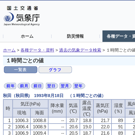
ホーム
防災情報
各種データ・
ホーム
>
各種データ・資料
>
過去の気象データ検索
>
１時間ごとの
１時間ごとの値
秋田（秋田県) 1993年8月18日 （１時間ごとの値）
露点
気圧(hPa)
風向
降水量
気温
蒸気圧
湿度
時
温度
(mm)
(℃)
(hPa)
(％)
現地
海面
風
(℃)
1
1006.3
1008.8
--
20.7
18.8
21.7
89
2
2
1006.4
1008.9
--
20.6
19.0
22.0
91
2
3
1006.9
1009.4
--
20.5
18.7
21.6
89
2