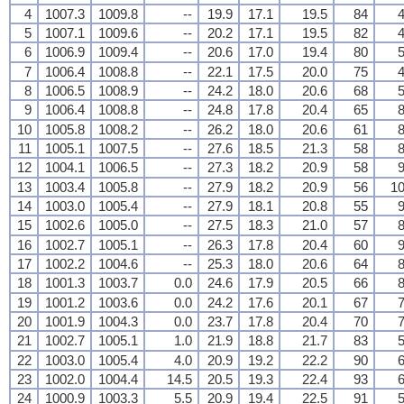
4
1007.3
1009.8
--
19.9
17.1
19.5
84
4
5
1007.1
1009.6
--
20.2
17.1
19.5
82
4
6
1006.9
1009.4
--
20.6
17.0
19.4
80
5
7
1006.4
1008.8
--
22.1
17.5
20.0
75
4
8
1006.5
1008.9
--
24.2
18.0
20.6
68
5
9
1006.4
1008.8
--
24.8
17.8
20.4
65
8
10
1005.8
1008.2
--
26.2
18.0
20.6
61
8
11
1005.1
1007.5
--
27.6
18.5
21.3
58
8
12
1004.1
1006.5
--
27.3
18.2
20.9
58
9
13
1003.4
1005.8
--
27.9
18.2
20.9
56
10
14
1003.0
1005.4
--
27.9
18.1
20.8
55
9
15
1002.6
1005.0
--
27.5
18.3
21.0
57
8
16
1002.7
1005.1
--
26.3
17.8
20.4
60
9
17
1002.2
1004.6
--
25.3
18.0
20.6
64
8
18
1001.3
1003.7
0.0
24.6
17.9
20.5
66
8
19
1001.2
1003.6
0.0
24.2
17.6
20.1
67
7
20
1001.9
1004.3
0.0
23.7
17.8
20.4
70
7
21
1002.7
1005.1
1.0
21.9
18.8
21.7
83
5
22
1003.0
1005.4
4.0
20.9
19.2
22.2
90
6
23
1002.0
1004.4
14.5
20.5
19.3
22.4
93
6
24
1000.9
1003.3
5.5
20.9
19.4
22.5
91
5