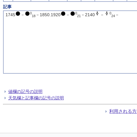
記事
0
0
0
1745
－
－1850.1920
－
－2140
－
－
18
21
24
値欄の記号の説明
天気欄と記事欄の記号の説明
利用される方