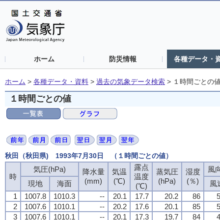
ホーム
防災情報
各種データ・
ホーム
>
各種データ・資料
>
過去の気象データ検索
>
１時間ごとの
１時間ごとの値
秋田（秋田県) 1993年7月30日 （１時間ごとの値）
露点
気圧(hPa)
風向
降水量
気温
蒸気圧
湿度
時
温度
(mm)
(℃)
(hPa)
(％)
現地
海面
風
(℃)
1
1007.8
1010.3
--
20.1
17.7
20.2
86
5
2
1007.6
1010.1
--
20.2
17.6
20.1
85
5
3
1007.6
1010.1
--
20.1
17.3
19.7
84
4