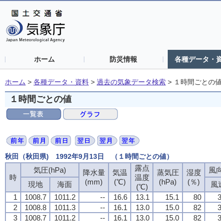
ホーム
防災情報
各種データ・
ホーム
>
各種データ・資料
>
過去の気象データ検索
>
１時間ごとの
１時間ごとの値
秋田（秋田県) 1992年9月13日 （１時間ごとの値）
露点
露点
露点
露点
気圧(hPa)
気圧(hPa)
気圧(hPa)
気圧(hPa)
風向
風向
風向
風向
降水量
降水量
降水量
降水量
気温
気温
気温
気温
蒸気圧
蒸気圧
蒸気圧
蒸気圧
湿度
湿度
湿度
湿度
時
時
時
時
温度
温度
温度
温度
(mm)
(mm)
(mm)
(mm)
(℃)
(℃)
(℃)
(℃)
(hPa)
(hPa)
(hPa)
(hPa)
(％)
(％)
(％)
(％)
現地
現地
現地
現地
海面
海面
海面
海面
風
風
風
風
(℃)
(℃)
(℃)
(℃)
1
1
1
1
1008.7
1008.7
1008.7
1008.7
1011.2
1011.2
1011.2
1011.2
--
--
--
--
16.6
16.6
16.6
16.6
13.1
13.1
13.1
13.1
15.1
15.1
15.1
15.1
80
80
80
80
3
3
3
3
2
2
2
2
1008.8
1008.8
1008.8
1008.8
1011.3
1011.3
1011.3
1011.3
--
--
--
--
16.1
16.1
16.1
16.1
13.0
13.0
13.0
13.0
15.0
15.0
15.0
15.0
82
82
82
82
3
3
3
3
3
3
3
3
1008.7
1008.7
1008.7
1008.7
1011.2
1011.2
1011.2
1011.2
--
--
--
--
16.1
16.1
16.1
16.1
13.0
13.0
13.0
13.0
15.0
15.0
15.0
15.0
82
82
82
82
3
3
3
3