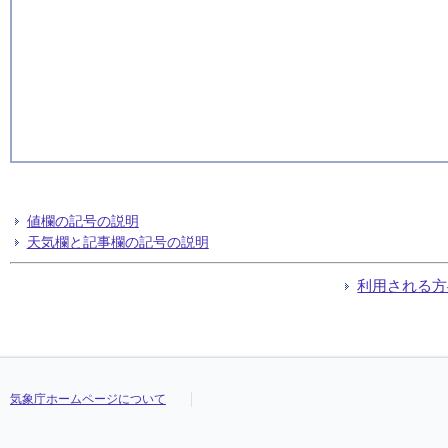
値欄の記号の説明
天気欄と記事欄の記号の説明
利用される方
気象庁ホームページについて