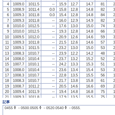
4
4
4
4
1009.0
1009.0
1009.0
1009.0
1011.5
1011.5
1011.5
1011.5
--
--
--
--
15.9
15.9
15.9
15.9
12.7
12.7
12.7
12.7
14.7
14.7
14.7
14.7
81
81
81
81
2
2
2
2
5
5
5
5
1008.9
1008.9
1008.9
1008.9
1011.4
1011.4
1011.4
1011.4
0.0
0.0
0.0
0.0
15.8
15.8
15.8
15.8
12.8
12.8
12.8
12.8
14.8
14.8
14.8
14.8
82
82
82
82
3
3
3
3
6
6
6
6
1009.3
1009.3
1009.3
1009.3
1011.8
1011.8
1011.8
1011.8
0.0
0.0
0.0
0.0
15.4
15.4
15.4
15.4
12.8
12.8
12.8
12.8
14.8
14.8
14.8
14.8
84
84
84
84
2
2
2
2
7
7
7
7
1009.3
1009.3
1009.3
1009.3
1011.8
1011.8
1011.8
1011.8
--
--
--
--
16.0
16.0
16.0
16.0
12.9
12.9
12.9
12.9
14.9
14.9
14.9
14.9
82
82
82
82
3
3
3
3
8
8
8
8
1010.0
1010.0
1010.0
1010.0
1012.5
1012.5
1012.5
1012.5
--
--
--
--
17.6
17.6
17.6
17.6
13.0
13.0
13.0
13.0
15.0
15.0
15.0
15.0
74
74
74
74
3
3
3
3
9
9
9
9
1010.0
1010.0
1010.0
1010.0
1012.5
1012.5
1012.5
1012.5
--
--
--
--
19.3
19.3
19.3
19.3
12.8
12.8
12.8
12.8
14.8
14.8
14.8
14.8
66
66
66
66
3
3
3
3
10
10
10
10
1009.5
1009.5
1009.5
1009.5
1012.0
1012.0
1012.0
1012.0
--
--
--
--
20.9
20.9
20.9
20.9
12.6
12.6
12.6
12.6
14.6
14.6
14.6
14.6
59
59
59
59
3
3
3
3
11
11
11
11
1009.3
1009.3
1009.3
1009.3
1011.8
1011.8
1011.8
1011.8
--
--
--
--
21.5
21.5
21.5
21.5
12.6
12.6
12.6
12.6
14.6
14.6
14.6
14.6
57
57
57
57
3
3
3
3
12
12
12
12
1009.1
1009.1
1009.1
1009.1
1011.5
1011.5
1011.5
1011.5
--
--
--
--
23.2
23.2
23.2
23.2
13.0
13.0
13.0
13.0
15.0
15.0
15.0
15.0
53
53
53
53
2
2
2
2
13
13
13
13
1008.3
1008.3
1008.3
1008.3
1010.7
1010.7
1010.7
1010.7
--
--
--
--
23.9
23.9
23.9
23.9
12.2
12.2
12.2
12.2
14.2
14.2
14.2
14.2
48
48
48
48
1
1
1
1
14
14
14
14
1008.0
1008.0
1008.0
1008.0
1010.4
1010.4
1010.4
1010.4
--
--
--
--
23.7
23.7
23.7
23.7
13.2
13.2
13.2
13.2
15.2
15.2
15.2
15.2
52
52
52
52
2
2
2
2
15
15
15
15
1007.7
1007.7
1007.7
1007.7
1010.1
1010.1
1010.1
1010.1
--
--
--
--
24.2
24.2
24.2
24.2
13.3
13.3
13.3
13.3
15.3
15.3
15.3
15.3
51
51
51
51
1
1
1
1
16
16
16
16
1008.0
1008.0
1008.0
1008.0
1010.4
1010.4
1010.4
1010.4
--
--
--
--
23.6
23.6
23.6
23.6
13.4
13.4
13.4
13.4
15.4
15.4
15.4
15.4
53
53
53
53
3
3
3
3
17
17
17
17
1008.3
1008.3
1008.3
1008.3
1010.7
1010.7
1010.7
1010.7
--
--
--
--
22.8
22.8
22.8
22.8
13.5
13.5
13.5
13.5
15.5
15.5
15.5
15.5
56
56
56
56
1
1
1
1
18
18
18
18
1008.3
1008.3
1008.3
1008.3
1010.7
1010.7
1010.7
1010.7
--
--
--
--
21.7
21.7
21.7
21.7
13.8
13.8
13.8
13.8
15.8
15.8
15.8
15.8
61
61
61
61
2
2
2
2
19
19
19
19
1008.7
1008.7
1008.7
1008.7
1011.2
1011.2
1011.2
1011.2
--
--
--
--
20.5
20.5
20.5
20.5
14.6
14.6
14.6
14.6
16.6
16.6
16.6
16.6
69
69
69
69
2
2
2
2
20
20
20
20
1009.4
1009.4
1009.4
1009.4
1011.9
1011.9
1011.9
1011.9
--
--
--
--
19.4
19.4
19.4
19.4
14.8
14.8
14.8
14.8
16.8
16.8
16.8
16.8
75
75
75
75
1
1
1
1
21
21
21
21
1009.3
1009.3
1009.3
1009.3
1011.8
1011.8
1011.8
1011.8
--
--
--
--
17.9
17.9
17.9
17.9
13.5
13.5
13.5
13.5
15.5
15.5
15.5
15.5
75
75
75
75
2
2
2
2
記事
22
22
22
22
1009.2
1009.2
1009.2
1009.2
1011.7
1011.7
1011.7
1011.7
--
--
--
--
17.3
17.3
17.3
17.3
12.8
12.8
12.8
12.8
14.8
14.8
14.8
14.8
75
75
75
75
2
2
2
2
23
23
23
23
1009.1
1009.1
1009.1
1009.1
1011.6
1011.6
1011.6
1011.6
--
--
--
--
16.6
16.6
16.6
16.6
12.3
12.3
12.3
12.3
14.3
14.3
14.3
14.3
76
76
76
76
1
1
1
1
0455
－0500.0505
－0520.0540
－0555.
24
24
24
24
1008.9
1008.9
1008.9
1008.9
1011.4
1011.4
1011.4
1011.4
--
--
--
--
15.3
15.3
15.3
15.3
12.4
12.4
12.4
12.4
14.4
14.4
14.4
14.4
83
83
83
83
2
2
2
2