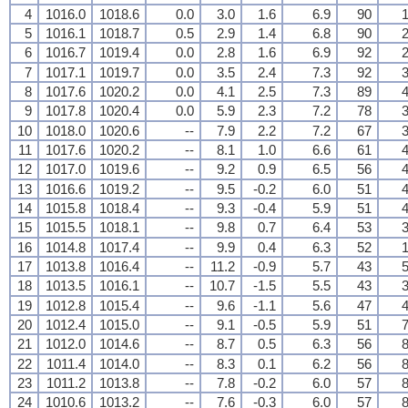
4
1016.0
1018.6
0.0
3.0
1.6
6.9
90
1
5
1016.1
1018.7
0.5
2.9
1.4
6.8
90
2
6
1016.7
1019.4
0.0
2.8
1.6
6.9
92
2
7
1017.1
1019.7
0.0
3.5
2.4
7.3
92
3
8
1017.6
1020.2
0.0
4.1
2.5
7.3
89
4
9
1017.8
1020.4
0.0
5.9
2.3
7.2
78
3
10
1018.0
1020.6
--
7.9
2.2
7.2
67
3
11
1017.6
1020.2
--
8.1
1.0
6.6
61
4
12
1017.0
1019.6
--
9.2
0.9
6.5
56
4
13
1016.6
1019.2
--
9.5
-0.2
6.0
51
4
14
1015.8
1018.4
--
9.3
-0.4
5.9
51
4
15
1015.5
1018.1
--
9.8
0.7
6.4
53
3
16
1014.8
1017.4
--
9.9
0.4
6.3
52
1
17
1013.8
1016.4
--
11.2
-0.9
5.7
43
5
18
1013.5
1016.1
--
10.7
-1.5
5.5
43
3
19
1012.8
1015.4
--
9.6
-1.1
5.6
47
4
20
1012.4
1015.0
--
9.1
-0.5
5.9
51
7
21
1012.0
1014.6
--
8.7
0.5
6.3
56
8
22
1011.4
1014.0
--
8.3
0.1
6.2
56
8
23
1011.2
1013.8
--
7.8
-0.2
6.0
57
8
24
1010.6
1013.2
--
7.6
-0.3
6.0
57
8