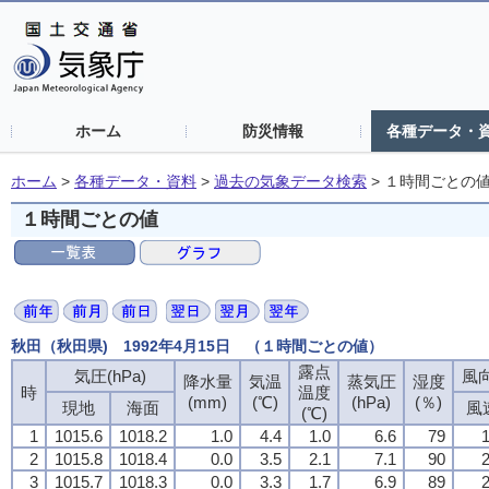
ホーム
防災情報
各種データ・
ホーム
>
各種データ・資料
>
過去の気象データ検索
>
１時間ごとの
１時間ごとの値
秋田（秋田県) 1992年4月15日 （１時間ごとの値）
露点
気圧(hPa)
風向
降水量
気温
蒸気圧
湿度
時
温度
(mm)
(℃)
(hPa)
(％)
現地
海面
風
(℃)
1
1015.6
1018.2
1.0
4.4
1.0
6.6
79
1
2
1015.8
1018.4
0.0
3.5
2.1
7.1
90
2
3
1015.7
1018.3
0.0
3.3
1.7
6.9
89
2