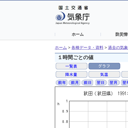
ホーム
防災情
ホーム
>
各種データ・資料
>
過去の気象
１時間ごとの値