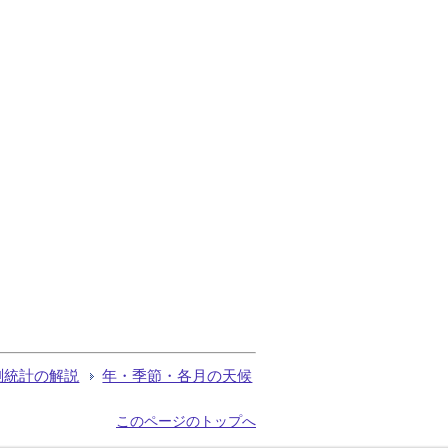
測統計の解説
年・季節・各月の天候
このページのトップへ