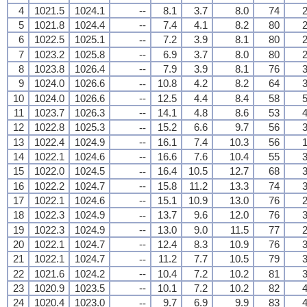
4
1021.5
1024.1
--
8.1
3.7
8.0
74
2
5
1021.8
1024.4
--
7.4
4.1
8.2
80
2
6
1022.5
1025.1
7.2
3.9
8.1
80
2
--
7
1023.2
1025.8
--
6.9
3.7
8.0
80
2
8
1023.8
1026.4
--
7.9
3.9
8.1
76
3
9
1024.0
1026.6
10.8
4.2
8.2
64
3
--
10
1024.0
1026.6
--
12.5
4.4
8.4
58
5
11
1023.7
1026.3
--
14.1
4.8
8.6
53
4
12
1022.8
1025.3
15.2
6.6
9.7
56
3
--
13
1022.4
1024.9
--
16.1
7.4
10.3
56
1
14
1022.1
1024.6
--
16.6
7.6
10.4
55
3
15
1022.0
1024.5
16.4
10.5
12.7
68
3
--
16
1022.2
1024.7
--
15.8
11.2
13.3
74
3
17
1022.1
1024.6
--
15.1
10.9
13.0
76
2
18
1022.3
1024.9
13.7
9.6
12.0
76
3
--
19
1022.3
1024.9
--
13.0
9.0
11.5
77
2
20
1022.1
1024.7
--
12.4
8.3
10.9
76
3
21
1022.1
1024.7
11.2
7.7
10.5
79
3
--
22
1021.6
1024.2
--
10.4
7.2
10.2
81
3
23
1020.9
1023.5
--
10.1
7.2
10.2
82
4
24
1020.4
1023.0
9.7
6.9
9.9
83
4
--