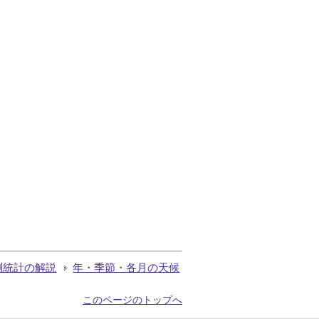
測統計の解説
年・季節・各月の天候
このページのトップへ