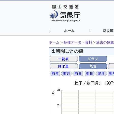
ホーム
防災情
ホーム
>
各種データ・資料
>
過去の気象
１時間ごとの値