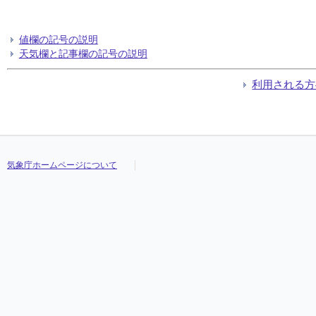
値欄の記号の説明
天気欄と記事欄の記号の説明
利用される方
気象庁ホームページについて