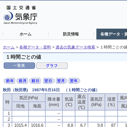
ホーム
防災情報
各種データ・
ホーム
>
各種データ・資料
>
過去の気象データ検索
>
１時間ごとの
１時間ごとの値
秋田（秋田県) 1987年5月16日 （１時間ごとの値）
露点
気圧(hPa)
風向
降水量
気温
蒸気圧
湿度
時
温度
(mm)
(℃)
(hPa)
(％)
現地
海面
風
(℃)
1
--
2
--
3
1015.4
1016.6
--
8.8
6.7
9.8
87
1