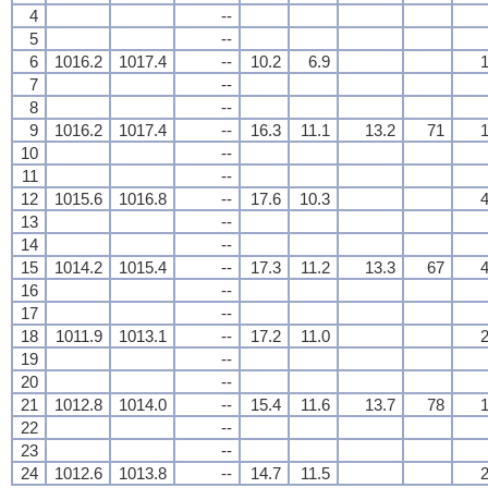
4
--
5
--
6
1016.2
1017.4
--
10.2
6.9
1
7
--
8
--
9
1016.2
1017.4
--
16.3
11.1
13.2
71
1
10
--
11
--
12
1015.6
1016.8
--
17.6
10.3
4
13
--
14
--
15
1014.2
1015.4
--
17.3
11.2
13.3
67
4
16
--
17
--
18
1011.9
1013.1
--
17.2
11.0
2
19
--
20
--
21
1012.8
1014.0
--
15.4
11.6
13.7
78
1
22
--
23
--
24
1012.6
1013.8
--
14.7
11.5
2