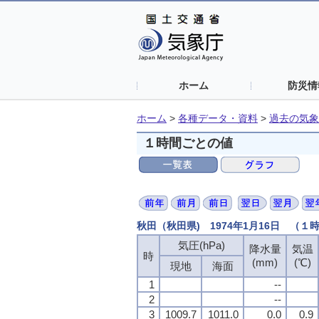
ホーム
防災情
ホーム
>
各種データ・資料
>
過去の気象
１時間ごとの値
秋田（秋田県) 1974年1月16日 （１
気圧(hPa)
気圧(hPa)
気圧(hPa)
気圧(hPa)
降水量
降水量
降水量
降水量
気温
気温
気温
気温
時
時
時
時
(mm)
(mm)
(mm)
(mm)
(℃)
(℃)
(℃)
(℃)
現地
現地
現地
現地
海面
海面
海面
海面
1
1
1
1
--
--
--
--
2
2
2
2
--
--
--
--
3
3
3
3
1009.7
1009.7
1009.7
1009.7
1011.0
1011.0
1011.0
1011.0
0.0
0.0
0.0
0.0
0.9
0.9
0.9
0.9