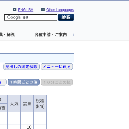
ENGLISH
Other Languages
識・解説
各種申請・ご案内
)
)
)
)
視程
視程
視程
視程
天気
天気
天気
天気
雲量
雲量
雲量
雲量
(km)
(km)
(km)
(km)
積雪
積雪
積雪
積雪
10
10
10
10