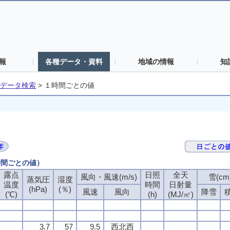
報
各種データ・資料
地域の情報
知
データ検索
>
１時間ごとの値
時間ごとの値）
露点
露点
露点
露点
日照
日照
日照
日照
全天
全天
全天
全天
風向・風速(m/s)
風向・風速(m/s)
風向・風速(m/s)
風向・風速(m/s)
雪(cm
雪(cm
雪(cm
雪(cm
蒸気圧
蒸気圧
蒸気圧
蒸気圧
湿度
湿度
湿度
湿度
温度
温度
温度
温度
時間
時間
時間
時間
日射量
日射量
日射量
日射量
(hPa)
(hPa)
(hPa)
(hPa)
(％)
(％)
(％)
(％)
風速
風速
風速
風速
風向
風向
風向
風向
降雪
降雪
降雪
降雪
(℃)
(℃)
(℃)
(℃)
(h)
(h)
(h)
(h)
(MJ/㎡)
(MJ/㎡)
(MJ/㎡)
(MJ/㎡)
3.7
3.7
3.7
3.7
57
57
57
57
9.5
9.5
9.5
9.5
西北西
西北西
西北西
西北西