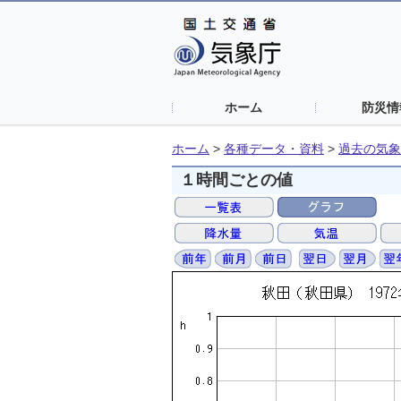
ホーム
防災情
ホーム
>
各種データ・資料
>
過去の気象
１時間ごとの値