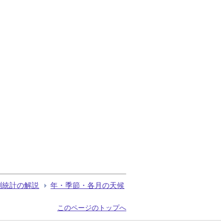
測統計の解説
年・季節・各月の天候
このページのトップへ