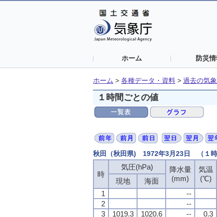
ホーム
防災情
ホーム
>
各種データ・資料
>
過去の気象
１時間ごとの値
秋田（秋田県) 1972年3月23日 （１
気圧(hPa)
気圧(hPa)
気圧(hPa)
気圧(hPa)
降水量
降水量
降水量
降水量
気温
気温
気温
気温
時
時
時
時
(mm)
(mm)
(mm)
(mm)
(℃)
(℃)
(℃)
(℃)
現地
現地
現地
現地
海面
海面
海面
海面
1
1
1
1
--
--
--
--
2
2
2
2
--
--
--
--
3
3
3
3
1019.3
1019.3
1019.3
1019.3
1020.6
1020.6
1020.6
1020.6
--
--
--
--
0.3
0.3
0.3
0.3