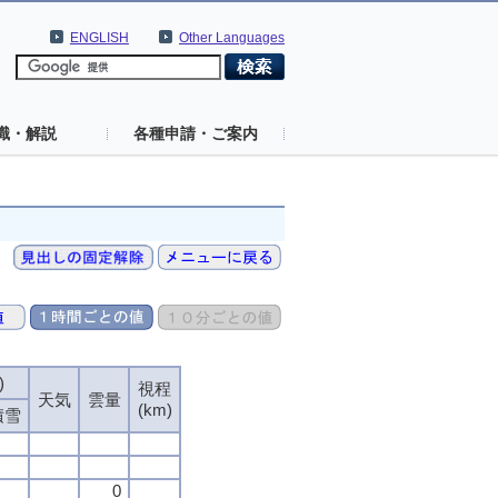
ENGLISH
Other Languages
識・解説
各種申請・ご案内
)
)
)
)
視程
視程
視程
視程
天気
天気
天気
天気
雲量
雲量
雲量
雲量
(km)
(km)
(km)
(km)
積雪
積雪
積雪
積雪
0
0
0
0