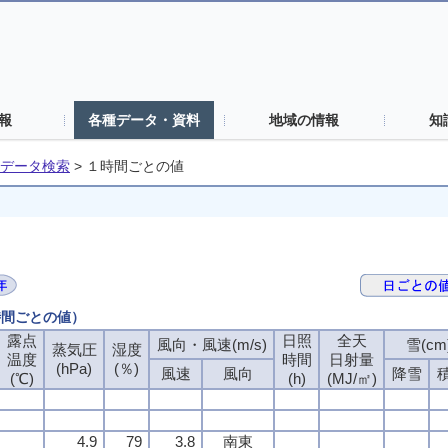
報
各種データ・資料
地域の情報
知
データ検索
>
１時間ごとの値
時間ごとの値）
露点
露点
露点
露点
日照
日照
日照
日照
全天
全天
全天
全天
風向・風速(m/s)
風向・風速(m/s)
風向・風速(m/s)
風向・風速(m/s)
雪(cm
雪(cm
雪(cm
雪(cm
蒸気圧
蒸気圧
蒸気圧
蒸気圧
湿度
湿度
湿度
湿度
温度
温度
温度
温度
時間
時間
時間
時間
日射量
日射量
日射量
日射量
(hPa)
(hPa)
(hPa)
(hPa)
(％)
(％)
(％)
(％)
風速
風速
風速
風速
風向
風向
風向
風向
降雪
降雪
降雪
降雪
(℃)
(℃)
(℃)
(℃)
(h)
(h)
(h)
(h)
(MJ/㎡)
(MJ/㎡)
(MJ/㎡)
(MJ/㎡)
4.9
4.9
4.9
4.9
79
79
79
79
3.8
3.8
3.8
3.8
南東
南東
南東
南東